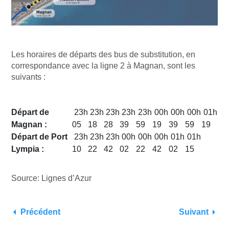
Les horaires de départs des bus de substitution, en
correspondance avec la ligne 2 à Magnan, sont les
suivants :
Départ de
23h
23h
23h
23h
23h
00h
00h
00h
01h
Magnan :
05
18
28
39
59
19
39
59
19
Départ de Port
23h
23h
23h
00h
00h
00h
01h
01h
Lympia :
10
22
42
02
22
42
02
15
Source: Lignes d’Azur
Précédent
Suivant