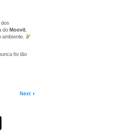
a dos
a do
Moovit
,
o ambiente.
unca foi tão
Next