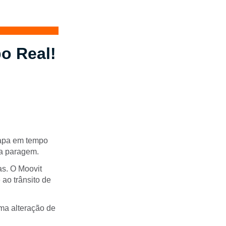
o Real!
mapa em tempo
 a paragem.
as. O Moovit
ao trânsito de
ma alteração de