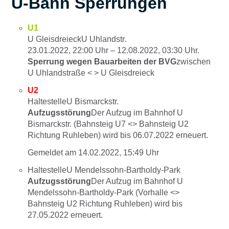
U-Bahn Sperrungen
U1
U GleisdreieckU Uhlandstr.
23.01.2022, 22:00
Uhr –
12.08.2022, 03:30
Uhr.
Sperrung wegen Bauarbeiten der BVG
zwischen
U Uhlandstraße < > U Gleisdreieck
U2
HaltestelleU Bismarckstr.
Aufzugsstörung
Der Aufzug im Bahnhof U
Bismarckstr. (Bahnsteig U7 <> Bahnsteig U2
Richtung Ruhleben) wird bis 06.07.2022 erneuert.
Gemeldet am
14.02.2022, 15:49 Uhr
HaltestelleU Mendelssohn-Bartholdy-Park
Aufzugsstörung
Der Aufzug im Bahnhof U
Mendelssohn-Bartholdy-Park (Vorhalle <>
Bahnsteig U2 Richtung Ruhleben) wird bis
27.05.2022 erneuert.