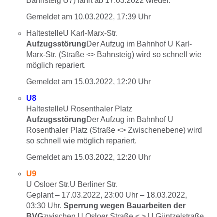
Bahnsteig U7) fährt ab 17.03.2022 wieder.
Gemeldet am
10.03.2022, 17:39 Uhr
HaltestelleU Karl-Marx-Str.
Aufzugsstörung
Der Aufzug im Bahnhof U Karl-
Marx-Str. (Straße <> Bahnsteig) wird so schnell wie
möglich repariert.
Gemeldet am
15.03.2022, 12:20 Uhr
U8
HaltestelleU Rosenthaler Platz
Aufzugsstörung
Der Aufzug im Bahnhof U
Rosenthaler Platz (Straße <> Zwischenebene) wird
so schnell wie möglich repariert.
Gemeldet am
15.03.2022, 12:20 Uhr
U9
U Osloer Str.U Berliner Str.
Geplant –
17.03.2022, 23:00
Uhr –
18.03.2022,
03:30
Uhr.
Sperrung wegen Bauarbeiten der
BVG
zwischen U Osloer Straße < > U Güntzelstraße