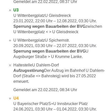
Gemeldet am
22.02.2022, 08:37 Uhr
U3
U WittenbergplatzU Gleisdreieck
23.01.2022, 22:00
Uhr –
12.08.2022, 03:30
Uhr.
Sperrung wegen Bauarbeiten der BVG
zwischen
U Wittenbergplatz < > U Gleisdreieck
U WittenbergplatzU Spichernstr.
20.09.2021, 03:30
Uhr –
22.07.2022, 03:30
Uhr.
Sperrung wegen Bauarbeiten der BVG
U
Augsburger Straße > U Krumme Lanke.
HaltestelleU Dahlem-Dorf
Aufzugsstörung
Der Aufzug im Bahnhof U Dahlem-
Dorf (Straße <> Bahnsteig) wird bis 27.05.2022
erneuert.
Gemeldet am
22.02.2022, 08:34 Uhr
U4
U Bayerischer PlatzS+U Innsbrucker Platz
24.06.2021, 03:30
Uhr –
01.04.2022, 03:30
Uhr.