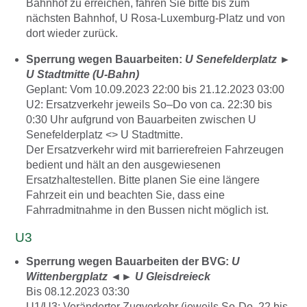
Bahnhof zu erreichen, fahren Sie bitte bis zum
nächsten Bahnhof, U Rosa-Luxemburg-Platz und von
dort wieder zurück.
Sperrung wegen Bauarbeiten:
U Senefelderplatz
►
U Stadtmitte (U-Bahn)
Geplant: Vom 10.09.2023 22:00 bis 21.12.2023 03:00
U2: Ersatzverkehr jeweils So–Do von ca. 22:30 bis
0:30 Uhr aufgrund von Bauarbeiten zwischen U
Senefelderplatz <> U Stadtmitte.
Der Ersatzverkehr wird mit barrierefreien Fahrzeugen
bedient und hält an den ausgewiesenen
Ersatzhaltestellen. Bitte planen Sie eine längere
Fahrzeit ein und beachten Sie, dass eine
Fahrradmitnahme in den Bussen nicht möglich ist.
U3
Sperrung wegen Bauarbeiten der BVG:
U
Wittenbergplatz
◄►
U Gleisdreieck
Bis 08.12.2023 03:30
U1/U3: Veränderter Zugverkehr (jeweils So-Do, 22 bis