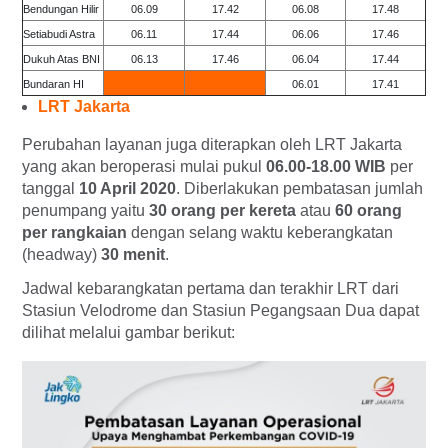
Bendungan Hilir
06.09
17.42
06.08
17.48
Setiabudi Astra
06.11
17.44
06.06
17.46
Dukuh Atas BNI
06.13
17.46
06.04
17.44
Bundaran HI
06.01
17.41
LRT Jakarta
Perubahan layanan juga diterapkan oleh LRT Jakarta
yang akan beroperasi mulai pukul
06.00-18.00 WIB
per
tanggal
10 April 2020
. Diberlakukan pembatasan jumlah
penumpang yaitu
30 orang per kereta
atau
60 orang
per rangkaian
dengan selang waktu keberangkatan
(
headway
)
30 menit
.
Jadwal kebarangkatan pertama dan terakhir LRT dari
Stasiun Velodrome dan Stasiun Pegangsaan Dua dapat
dilihat melalui gambar berikut: