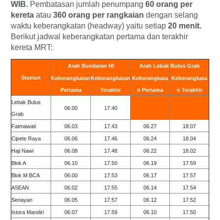
WIB.
Pembatasan jumlah penumpang
60 orang per
kereta
atau
360 orang per rangkaian
dengan selang
waktu keberangkatan (
headway
) yaitu setiap
20 menit.
Berikut jadwal keberangkatan pertama dan terakhir
kereta MRT:
Arah Bundaran HI
Arah Lebak Bulus Grab
Stasiun
Keberangkatan
Keberangkatan
Keberangkata
Keberangkata
Pertama
Terakhir
n Pertama
n Terakhir
Lebak Bulus
06.00
17.40
Grab
Fatmawati
06.03
17.43
06.27
18.07
Cipete Raya
06.06
17.46
06.24
18.04
Haji Nawi
06.08
17.48
06.22
18.02
Blok A
06.10
17.50
06.19
17.59
Blok M BCA
06.00
17.53
06.17
17.57
ASEAN
06.02
17.55
06.14
17.54
Senayan
06.05
17.57
06.12
17.52
Istora Mandiri
06.07
17.59
06.10
17.50