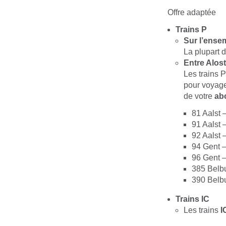
Offre adaptée
Trains P
Sur l’ense
La plupart d
Entre Alost
Les trains P
pour voyage
de votre
ab
81 Aalst
91 Aalst 
92 Aalst 
94 Gent –
96 Gent –
385 Belb
390 Belb
Trains IC
Les trains
I