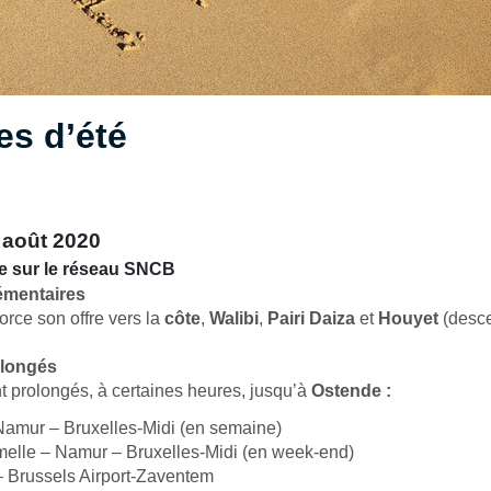
s d’été
 août 2020
ue sur le réseau SNCB
émentaires
rce son offre vers la
côte
,
Walibi
,
Pairi Daiza
et
Houyet
(desce
olongés
t prolongés, à certaines heures, jusqu’à
Ostende :
Namur – Bruxelles-Midi (en semaine)
melle – Namur – Bruxelles-Midi (en week-end)
 Brussels Airport-Zaventem