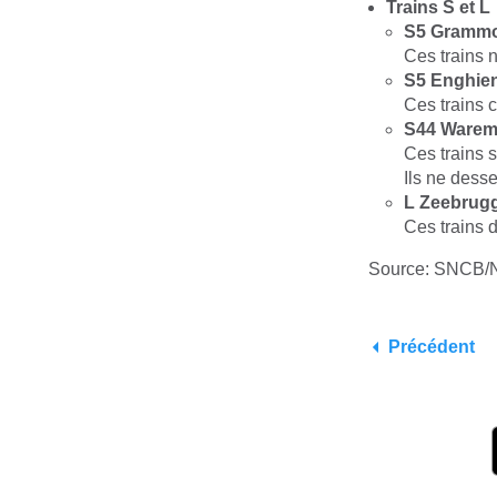
Trains S et L
S5 Grammo
Ces trains n
S5 Enghien
Ces trains 
S44 Waremm
Ces trains 
Ils ne dess
L Zeebrugg
Ces trains 
Source: SNCB
Précédent