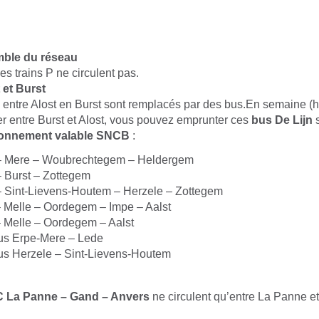
mble du réseau
es trains P ne circulent pas.
 et Burst
 entre Alost en Burst sont remplacés par des bus.En semaine (hor
r entre Burst et Alost, vous pouvez emprunter ces
bus De Lijn
s
onnement valable SNCB
:
 – Mere – Woubrechtegem – Heldergem
– Burst – Zottegem
– Sint-Lievens-Houtem – Herzele – Zottegem
 Melle – Oordegem – Impe – Aalst
 Melle – Oordegem – Aalst
us Erpe-Mere – Lede
us Herzele – Sint-Lievens-Houtem
C La Panne – Gand – Anvers
ne circulent qu’entre La Panne et