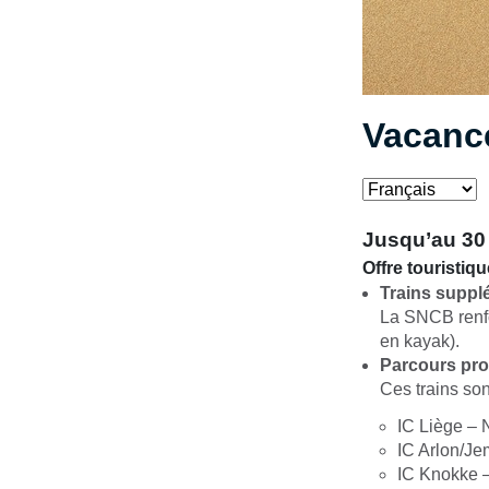
Vacance
Jusqu’au 30
Offre touristiq
Trains suppl
La SNCB renfo
en kayak).
Parcours pr
Ces trains son
IC Liège – 
IC Arlon/Je
IC Knokke –