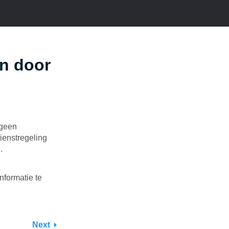
en door
 geen
ienstregeling
.
nformatie te
Next