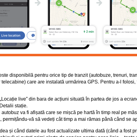
ste disponibilă pentru orice tip de tranzit (autobuze, trenuri, tr
ar telecabine) care are instalată urmărirea GPS. Pentru a-l folosi, 
„Locație live” din bara de acțiuni situată în partea de jos a ecrane
Detalii stație.
autobuz va fi afișată care se mișcă pe hartă în timp real pe măs
a, permițându-vă să vedeți cât timp a mai rămas până când se ap
edea și când datele au fost actualizate ultima dată (când a fost pr