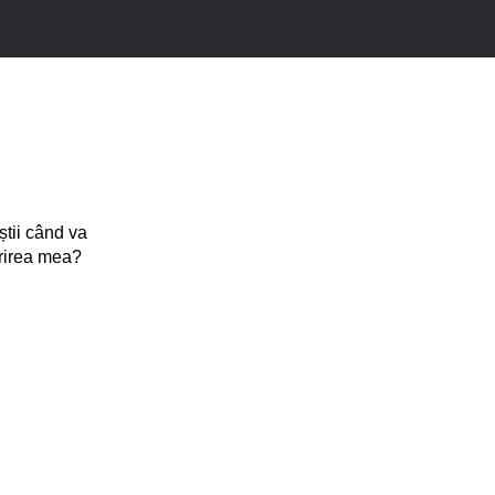
 știi când va
prirea mea?