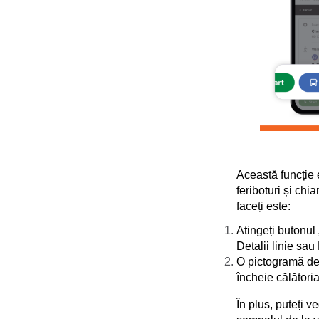
Această funcție e
feriboturi și chi
faceți este:
Atingeți butonul 
Detalii linie sau 
O pictogramă de 
încheie călători
În plus, puteți v