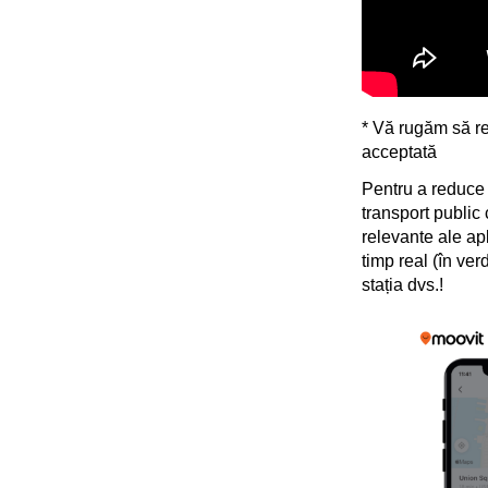
* Vă rugăm să re
acceptată
Pentru a reduce i
transport public
relevante ale apl
timp real (în ver
stația dvs.!