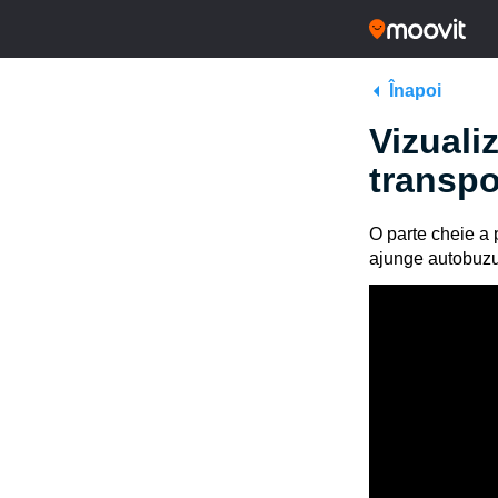
Înapoi
Vizualiz
transpo
O parte cheie a p
ajunge autobuzul