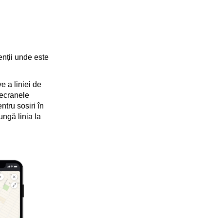
enții unde este
e a liniei de
 ecranele
ntru sosiri în
ungă linia la