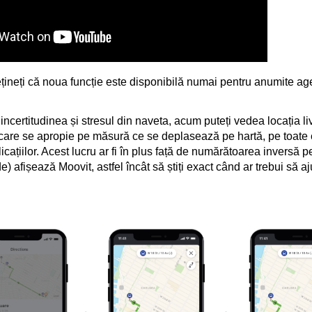
țineți că noua funcție este disponibilă numai pentru anumite ag
ncertitudinea și stresul din naveta, acum puteți vedea locația liv
 care se apropie pe măsură ce se deplasează pe hartă, pe toate
icațiilor. Acest lucru ar fi în plus față de numărătoarea inversă pe
de) afișează Moovit, astfel încât să știți exact când ar trebui să aj