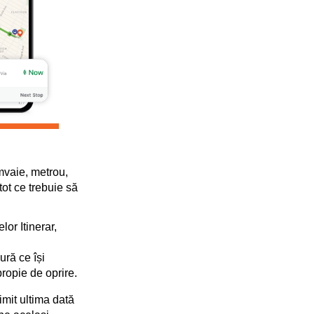
amvaie, metrou,
tot ce trebuie să
lor Itinerar,
ură ce își
ropie de oprire.
imit ultima dată