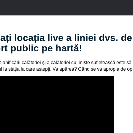
ați locația live a liniei dvs. de
rt public pe hartă!
lanificării călătoriei și a călătoriei cu liniște sufletească este să
 la stația la care aștepți. Va apărea? Când se va apropia de o