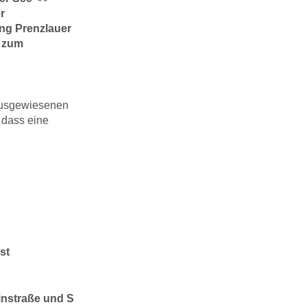
r
ng Prenzlauer
r zum
 ausgewiesenen
, dass eine
st
instraße und S