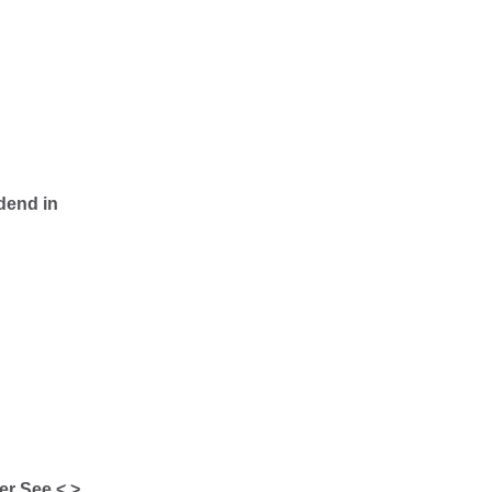
dend in
er See < >