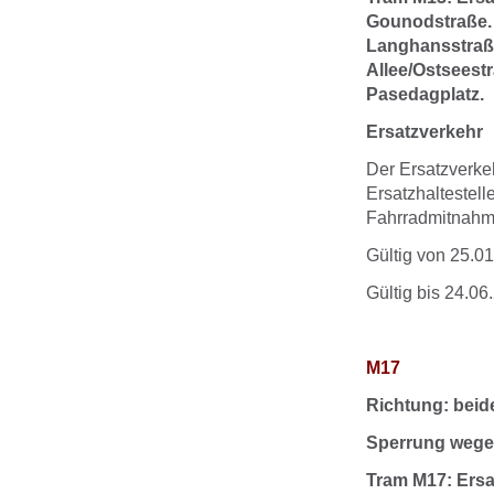
Gounodstraße. 
Langhansstraße
Allee/Ostseestr
Pasedagplatz.
Ersatzverkehr
Der Ersatzverke
Ersatzhaltestell
Fahrradmitnahme
Gültig von 25.0
Gültig bis 24.06
M17
Richtung: beid
Sperrung wege
Tram M17: Ersa