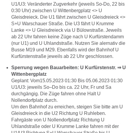
U1/U3: Veränderter Zugverkehr (jeweils So-Do, 22 bis
0:30 Uhr) zwischen U Wittenbergplatz <> U
Gleisdreieck. Die U1 fährt zwischen U Gleisdreieck <>
S+U Warschauer Straße. Die U3 fährt U Krumme
Lanke <> U Gleisdreieck via U Bülowstraße. Jeweils
ab 22 Uhr fahren keine Züge nach U Kurfürstendamm
(nur U1) und U Uhlandstraße. Nutzen Sie alernativ die
Busse M19 und M29. Ebenfalls wird der Bahnhof U
Kurfürstenstraße jeweils ab 22 Uhr geschlossen.
Sperrung wegen Bauarbeiten: U Kurfürstenstr. ⇒ U
Wittenbergplatz
Geplant: Vom15.05.2023 01:30 Bis 05.06.2023 01:30
U1/U3: jeweils So–Do bis ca. 22 Uhr, Fr und Sa
durchgängig. Die Züge fahren ohne Halt U
Nollendorfplatz durch.
Um den Bahnhof zu erreichen, steigen Sie bitte am U
Gleisdreieck in die U2 Richtung U Ruhleben.
Fahrgäste von U Nollendorfplatz Richtung U
Uhlandstraße oder U Krumme Lanke fahren mit der
U1/U3 Richtung S+U Warschauer Straße bis U