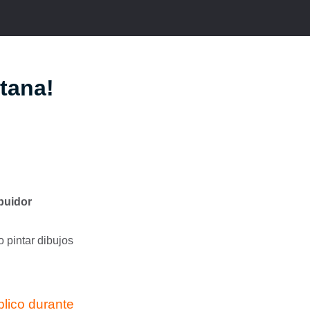
itana!
ibuidor
o pintar dibujos
blico durante