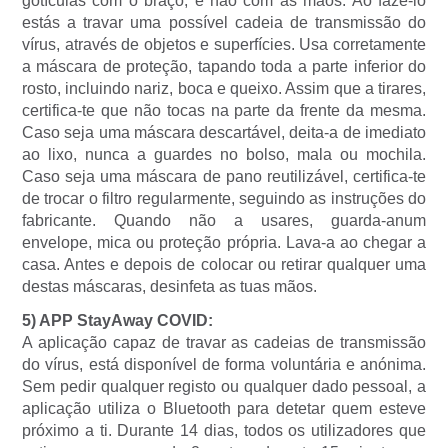
gotículas com o braço, e não com as mãos. Ao fazê-lo
estás a travar uma possível cadeia de transmissão do
vírus, através de objetos e superfícies. Usa corretamente
a máscara de proteção, tapando toda a parte inferior do
rosto, incluindo nariz, boca e queixo. Assim que a tirares,
certifica-te que não tocas na parte da frente da mesma.
Caso seja uma máscara descartável, deita-a de imediato
ao lixo, nunca a guardes no bolso, mala ou mochila.
Caso seja uma máscara de pano reutilizável, certifica-te
de trocar o filtro regularmente, seguindo as instruções do
fabricante. Quando não a usares, guarda-anum
envelope, mica ou proteção própria. Lava-a ao chegar a
casa. Antes e depois de colocar ou retirar qualquer uma
destas máscaras, desinfeta as tuas mãos.
5) APP StayAway COVID:
A aplicação capaz de travar as cadeias de transmissão
do vírus, está disponível de forma voluntária e anónima.
Sem pedir qualquer registo ou qualquer dado pessoal, a
aplicação utiliza o Bluetooth para detetar quem esteve
próximo a ti. Durante 14 dias, todos os utilizadores que