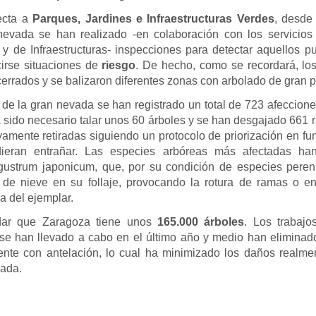
ecta a
Parques, Jardines e Infraestructuras Verdes
, desde
evada se han realizado -en colaboración con los servicio
l y de Infraestructuras- inspecciones para detectar aquellos p
irse situaciones de
riesgo
. De hecho, como se recordará, lo
errados y se balizaron diferentes zonas con arbolado de gran p
de la gran nevada se han registrado un total de 723 afeccione
a sido necesario talar unos 60 árboles y se han desgajado 661 
amente retiradas siguiendo un protocolo de priorización en fu
ieran entrañar. Las especies arbóreas más afectadas ha
igustrum japonicum, que, por su condición de especies pere
 de nieve en su follaje, provocando la rotura de ramas o e
a del ejemplar.
dar que Zaragoza tiene unos
165.000 árboles
. Los trabaj
se han llevado a cabo en el último año y medio han eliminad
tente con antelación, lo cual ha minimizado los daños realme
vada.