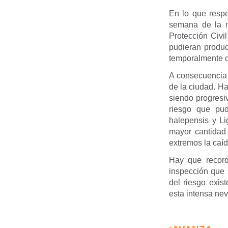
En lo que resp
semana de la n
Protección Civi
pudieran produc
temporalmente c
A consecuencia 
de la ciudad. H
siendo progresiv
riesgo que pud
halepensis y L
mayor cantidad
extremos la caíd
Hay que recor
inspección que 
del riesgo exis
esta intensa ne