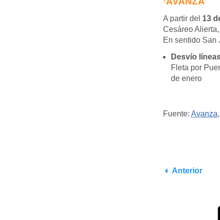
AVANZA
*
A partir del
13 d
Cesáreo Alierta,
En sentido San J
Desvío línea
Fleta por Puen
de enero
Fuente:
Avanza
Anterior