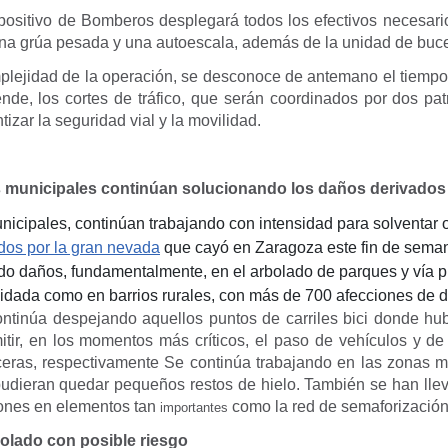
spositivo de Bomberos desplegará todos los efectivos necesari
na grúa pesada y una autoescala, además de la unidad de buc
plejidad de la operación, se desconoce de antemano el tiempo
ende, los cortes de tráfico, que serán coordinados por dos pat
tizar la seguridad vial y la movilidad.
s municipales continúan solucionando los daños derivados 
nicipales, continúan trabajando con intensidad para solventar 
os por la gran nevada
que cayó en Zaragoza este fin de seman
do daños, fundamentalmente, en el arbolado de parques y vía pú
lidada como en barrios rurales, con más de 700 afecciones de d
ntinúa despejando aquellos puntos de carriles bici donde h
itir, en los momentos más críticos, el paso de vehículos y de
ceras, respectivamente Se continúa trabajando en las zonas m
dieran quedar pequeños restos de hielo. También se han ll
ones en elementos tan
como la red de semaforización
importantes
bolado con posible riesgo