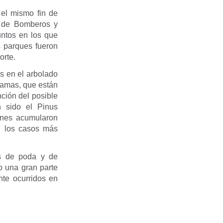
 el mismo fin de
s de Bomberos y
untos en los que
s parques fueron
orte.
s en el arbolado
ramas, que están
nción del posible
n sido el Pinus
nnes acumularon
n los casos más
os de poda y de
o una gran parte
nte ocurridos en