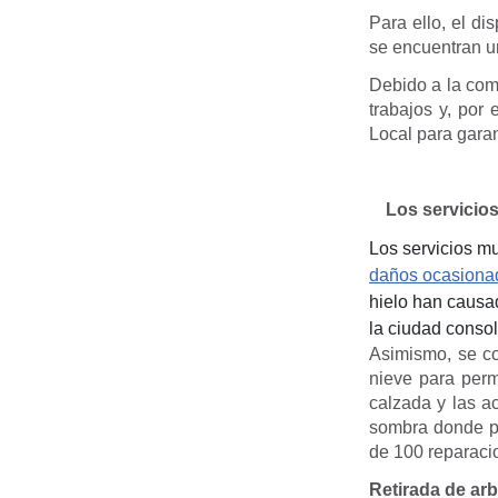
Para ello, el di
se encuentran u
Debido a la com
trabajos y, por 
Local para garan
Los servicio
Los servicios mu
daños ocasionad
hielo han causa
la ciudad conso
Asimismo, se co
nieve para perm
calzada y las a
sombra donde pu
de 100 reparaci
Retirada de ar