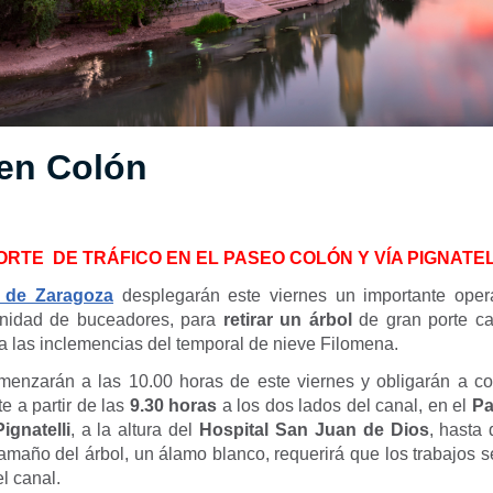
 en Colón
ORTE DE TRÁFICO EN EL PASEO COLÓN Y VÍA PIGNATEL
 de Zaragoza
desplegarán este viernes un importante opera
 unidad de buceadores, para
retirar un árbol
de gran porte ca
a las inclemencias del temporal de nieve Filomena.
menzarán a las 10.00 horas de este viernes y obligarán a cort
te a partir de las
9.30 horas
a los dos lados del canal, en el
Pa
ignatelli
, a la altura del
Hospital San Juan de Dios
, hasta 
tamaño del árbol, un álamo blanco, requerirá que los trabajos 
el canal.