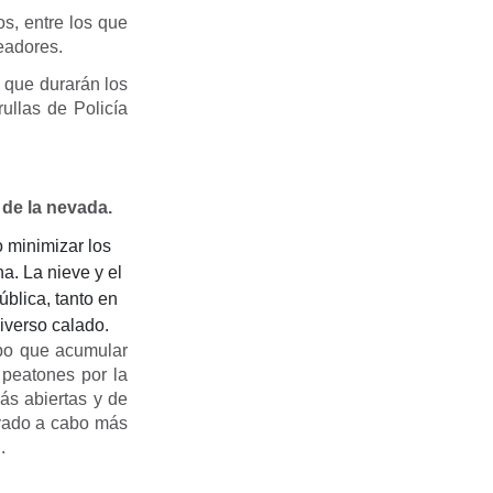
os, entre los que
eadores.
 que durarán los
rullas de Policía
de la nevada.
o minimizar los
a. La nieve y el
blica, tanto en
iverso calado.
ubo que acumular
 peatones por la
ás abiertas y de
evado a cabo más
.