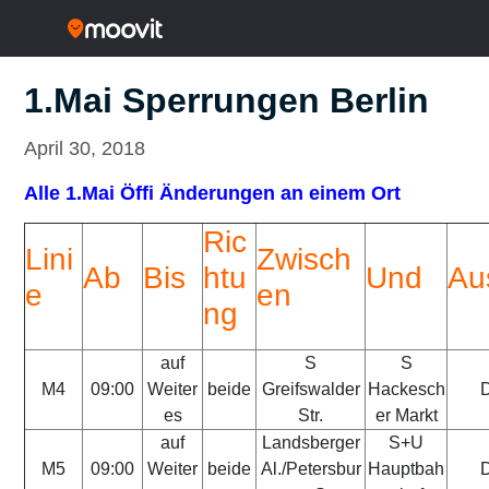
1.Mai Sperrungen Berlin
April 30, 2018
Alle 1.Mai Öffi Änderungen an einem Ort
Ric
Lini
Zwisch
Ab
Bis
htu
Und
Au
e
en
ng
auf
S
S
M4
09:00
Weiter
beide
Greifswalder
Hackesch
D
es
Str.
er Markt
auf
Landsberger
S+U
M5
09:00
Weiter
beide
Al./Petersbur
Hauptbah
D