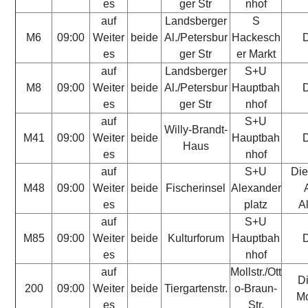
es
ger Str
nhof
auf
Landsberger
S
M6
09:00
Weiter
beide
Al./Petersbur
Hackesch
D
es
ger Str
er Markt
auf
Landsberger
S+U
M8
09:00
Weiter
beide
Al./Petersbur
Hauptbah
D
es
ger Str
nhof
auf
S+U
Willy-Brandt-
M41
09:00
Weiter
beide
Hauptbah
D
Haus
es
nhof
auf
S+U
Die
M48
09:00
Weiter
beide
Fischerinsel
Alexander
es
platz
A
auf
S+U
M85
09:00
Weiter
beide
Kulturforum
Hauptbah
D
es
nhof
auf
Mollstr./Ott
Di
200
09:00
Weiter
beide
Tiergartenstr.
o-Braun-
Mo
es
Str.