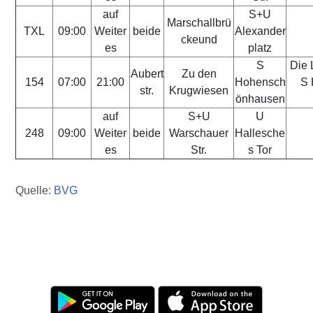
auf
S+U
Marschallbrü
TXL
09:00
Weiter
beide
Alexander
ckeund
es
platz
S
Die 
Aubert
Zu den
154
07:00
21:00
Hohensch
S 
str.
Krugwiesen
önhausen
auf
S+U
U
248
09:00
Weiter
beide
Warschauer
Hallesche
es
Str.
s Tor
Quelle:
BVG