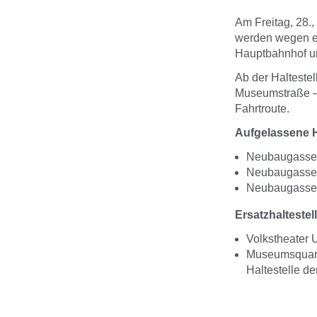
Am Freitag, 28.,
werden wegen ei
Hauptbahnhof um
Ab der Haltestel
Museumstraße –
Fahrtroute.
Aufgelassene H
Neubaugasse
Neubaugasse,
Neubaugasse
Ersatzhaltestel
Volkstheater 
Museumsquarti
Haltestelle de