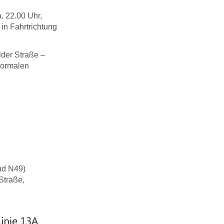
. 22.00 Uhr,
in Fahrtrichtung
lder Straße –
normalen
nd N49)
Straße,