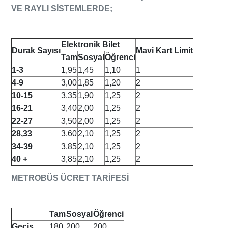
VE RAYLI SİSTEMLERDE;
Elektronik Bilet
Durak Sayısı
Mavi Kart Limit
Tam
Sosyal
Öğrenci
1-3
1,95
1,45
1,10
1
4-9
3,00
1,85
1,20
2
10-15
3,35
1,90
1,25
2
16-21
3,40
2,00
1,25
2
22-27
3,50
2,00
1,25
2
28,33
3,60
2,10
1,25
2
34-39
3,85
2,10
1,25
2
40 +
3,85
2,10
1,25
2
METROBÜS ÜCRET TARİFESİ
Tam
Sosyal
Öğrenci
Geçiş
180
200
200