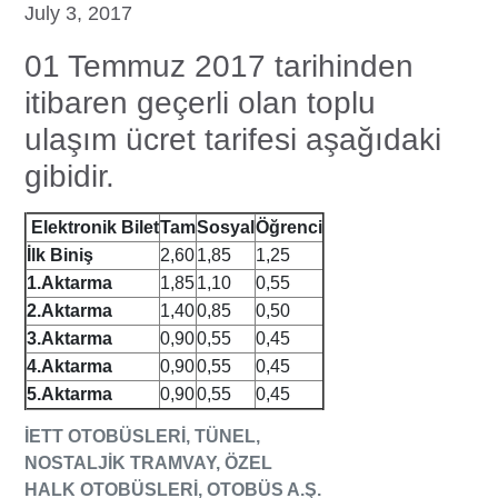
July 3, 2017
01 Temmuz 2017 tarihinden
itibaren geçerli olan toplu
ulaşım ücret tarifesi aşağıdaki
gibidir.
Elektronik Bilet
Tam
Sosyal
Öğrenci
İlk Biniş
2,60
1,85
1,25
1.Aktarma
1,85
1,10
0,55
2.Aktarma
1,40
0,85
0,50
3.Aktarma
0,90
0,55
0,45
4.Aktarma
0,90
0,55
0,45
5.Aktarma
0,90
0,55
0,45
İETT OTOBÜSLERİ, TÜNEL,
NOSTALJİK TRAMVAY, ÖZEL
HALK OTOBÜSLERİ, OTOBÜS A.Ş.