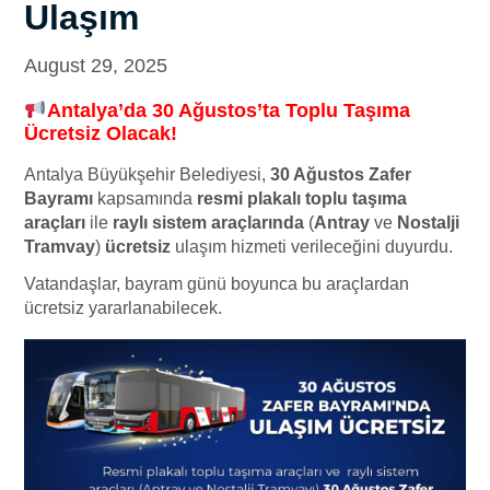
Ulaşım
August 29, 2025
Antalya’da
30 Ağustos’ta
Toplu Taşıma
Ücretsiz Olacak!
Antalya Büyükşehir Belediyesi,
30 Ağustos Zafer
Bayramı
kapsamında
resmi plakalı toplu taşıma
araçları
ile
raylı sistem araçlarında
(
Antray
ve
Nostalji
Tramvay
)
ücretsiz
ulaşım hizmeti verileceğini duyurdu.
Vatandaşlar, bayram günü boyunca bu araçlardan
ücretsiz yararlanabilecek.