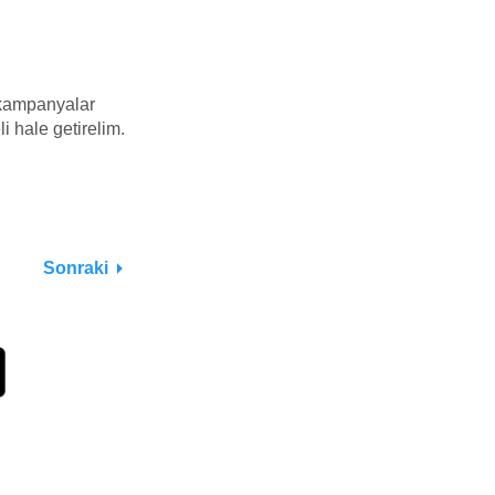
e kampanyalar
li hale getirelim.
Sonraki
değiştirebileceğinizi
Daha fazla seçenek
Kabul ediyorum