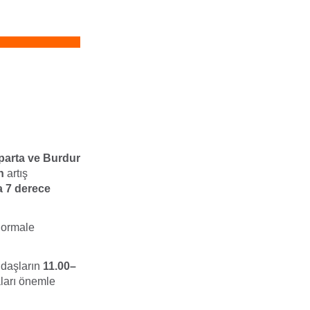
sparta ve Burdur
n
artış
la 7 derece
 normale
ndaşların
11.00–
ları önemle