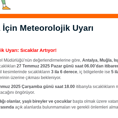
 İçin Meteorolojik Uyarı
k Uyarı: Sıcaklar Artıyor!
el Müdürlüğü’nün değerlendirmelerine göre,
Antalya, Muğla, I
caklıkları
27 Temmuz 2025 Pazar günü saat 06.00’dan itibare
l kesimlerinde sıcaklıkların
3 ila 6 derece
, iç bölgelerde ise
5 i
inin üzerine çıkması bekleniyor.
mmuz 2025 Çarşamba günü saat 18.00
itibarıyla sıcaklıkların
acağını öngörüyor.
ığı olanlar, yaşlı bireyler ve çocuklar
başta olmak üzere vata
arasında
açık alanlarda bulunmamaları ve gerekli önlemleri alma