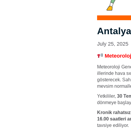
Antalya
July 25, 2025
Meteoroloji
Meteoroloji Gen
illerinde hava sı
gösterecek. Sahi
mevsim normaller
Yetkililer,
30 Te
dönmeye başlay
Kronik rahatsızl
16.00 saatleri 
tavsiye ediliyor.