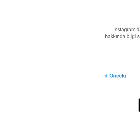
Instagram’da
hakkında bilgi sa
Önceki
Size daha iyi bir tarama deneyimi sunmak için çerezleri kullanıyoru
öğrenmek için "Daha Fazla Seçenek" kısmına tıklayın.