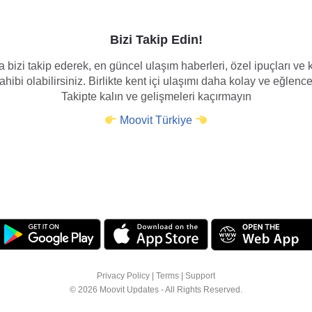
Bizi Takip Edin!
 bizi takip ederek, en güncel ulaşım haberleri, özel ipuçları v
hibi olabilirsiniz. Birlikte kent içi ulaşımı daha kolay ve eğlence
Takipte kalın ve gelişmeleri kaçırmayın
Moovit Türkiye
Privacy Policy
|
Terms
|
Support
© 2026 Moovit Updates - All Rights Reserved.
z. Daha fazla bilgi için
tıklayınız
sayfasına bakın veya ayarlarınızı nasıl 