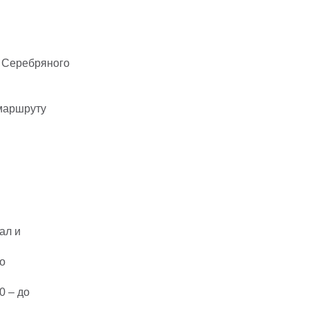
о Серебряного
 маршруту
ал и
ро
0 – до