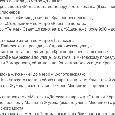
кого вокзала до метро «Динамо»;
рца спорта «Мегаспорт» до Белорусского вокзала (9 мая пос
 пионеров);
становки «Фили» до метро «Краснопресненская»;
ро «Сокольники» до метро «Красные ворота»;
ро «Теплый Стан» до кинотеатра «Ударник» (после 9:00 – д
;
атинского затона до метро «Таганская»;
о Павелецкого проезда до Садовнической улицы;
ликатного завода до метро «Краснопресненская» (после
кой набережной по улице 1905 года, Шмитовскому проезду
л и Заморёнова, обратно – по Конюшковской улице и Красн
диона «Лужники» до метро «Кропоткинская»;
 Крылатского моста в обоих направлениях по Крылатской у
шала Жукова (вместо улиц Нижние Мневники, Народного О
 остановками «Магазин «Детские товары» и «Станция Хор
по проспекту Маршала Жукова (вместо улицы Мневники) с 
сного моста;
ылатского до метро «Полежаевская», в обоих направлениях