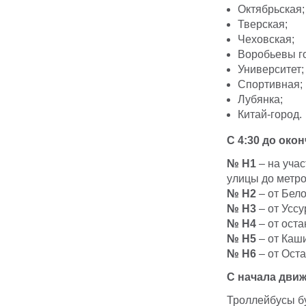
Октябрьская;
Тверская;
Чеховская;
Воробьевы г
Университет;
Спортивная;
Лубянка;
Китай-город.
С 4:30 до око
№ Н1
– на учас
улицы до метро
№ Н2
– от Бел
№ Н3
– от Уссу
№ Н4
– от оста
№ Н5
– от Каши
№ Н6
– от Оста
С начала движ
Троллейбусы бу