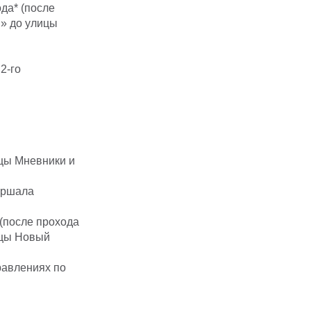
да* (после
и» до улицы
2-го
цы Мневники и
аршала
 (после прохода
ицы Новый
равлениях по