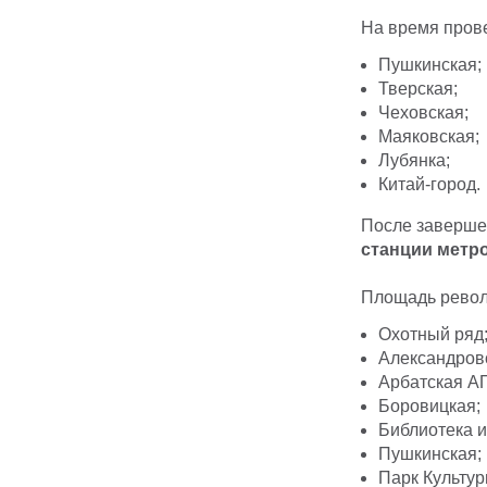
На время пров
Пушкинская;
Тверская;
Чеховская;
Маяковская;
Лубянка;
Китай-город.
После заверше
станции метро
Площадь рево
Охотный ряд
Александровс
Арбатская А
Боровицкая;
Библиотека и
Пушкинская;
Парк Культур