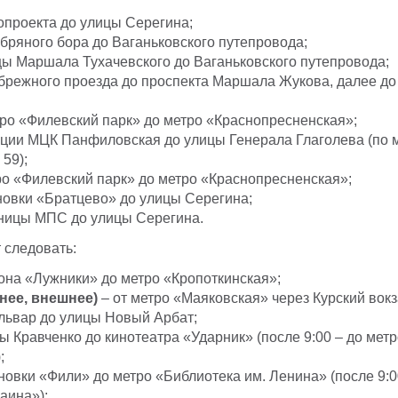
опроекта до улицы Серегина;
бряного бора до Ваганьковского путепровода;
цы Маршала Тухачевского до Ваганьковского путепровода;
брежного проезда до проспекта Маршала Жукова, далее д
тро «Филевский парк» до метро «Краснопресненская»;
нции МЦК Панфиловская до улицы Генерала Глаголева (по
59);
ро «Филевский парк» до метро «Краснопресненская»;
новки «Братцево» до улицы Серегина;
ьницы МПС до улицы Серегина.
 следовать:
она «Лужники» до метро «Кропоткинская»;
нее, внешнее)
– от метро «Маяковская» через Курский вокз
львар до улицы Новый Арбат;
ы Кравченко до кинотеатра «Ударник» (после 9:00 – до мет
;
новки «Фили» до метро «Библиотека им. Ленина» (после 9:0
аина»);