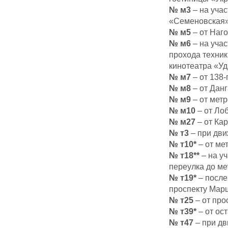
№ м3
– на учас
«Семеновская»
№ м5
– от Наг
№ м6
– на учас
прохода техник
кинотеатра «Уд
№ м7
– от 138-
№ м8
– от Данг
№ м9
– от метр
№ м10
– от Ло
№ м27
– от Ка
№ т3
– при дви
№ т10*
– от ме
№ т18**
– на у
переулка до ме
№ т19*
– после
проспекту Мар
№ т25
– от про
№ т39*
– от ос
№ т47
– при дв