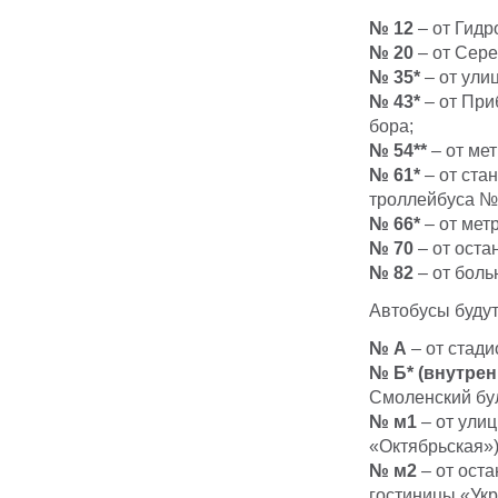
№ 12
–
от Гидр
№ 20
– от Сере
№ 35*
– от ули
№ 43*
– от При
бора;
№ 54**
– от ме
№ 61*
– от ста
троллейбуса № 
№ 66*
– от мет
№ 70
– от оста
№ 82
– от бол
Автобусы будут
№ А
– от стади
№ Б* (внутрен
Смоленский бу
№ м1
– от улиц
«Октябрьская»)
№ м2
– от оста
гостиницы «Укр