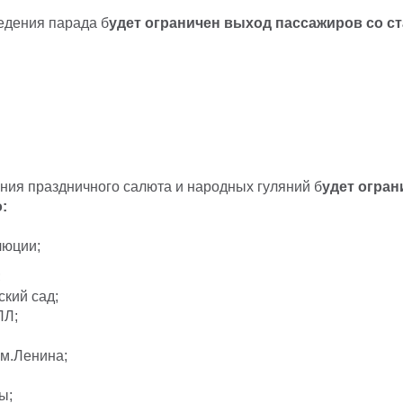
едения парада б
удет ограничен выход пассажиров со с
ния праздничного салюта и народных гуляний б
удет огран
:
люции;
;
кий сад;
ПЛ;
м.Ленина;
ы;