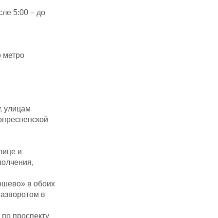
ле 5:00 – до
о метро
, улицам
опресненской
лице и
полчения,
ошево» в обоих
разворотом в
 по проспекту