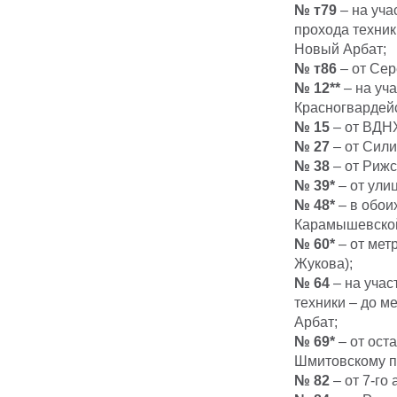
№ т79
– на уча
прохода техник
Новый Арбат;
№ т86
– от Сер
№ 12**
– на уча
Красногвардейс
№ 15
– от ВДНХ
№ 27
– от Сили
№ 38
– от Рижс
№ 39*
– от ули
№ 48*
– в обои
Карамышевской
№ 60*
– от мет
Жукова);
№ 64
– на учас
техники – до м
Арбат;
№ 69*
– от ост
Шмитовскому п
№ 82
– от 7-го