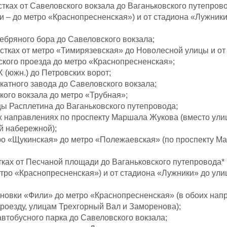
стках от Савеловского вокзала до Ваганьковского путепрово
и – до метро «Краснопресненская») и от стадиона «Лужник
ебряного бора до Савеловского вокзала;
стках от метро «Тимирязевская» до Новолесной улицы и от 
кого проезда до метро «Краснопресненская»;
 (южн.) до Петровских ворот;
катного завода до Савеловского вокзала;
кого вокзала до метро «Трубная»;
цы Расплетина до Ваганьковского путепровода;
х направлениях по проспекту Маршала Жукова (вместо ули
 набережной);
ро «Щукинская» до метро «Полежаевская» (по проспекту М
тках от Песчаной площади до Ваганьковского путепровода*
етро «Краснопресненская») и от стадиона «Лужники» до ул
ановки «Фили» до метро «Краснопресненская» (в обоих нап
роезду, улицам Трехгорный Вал и Заморенова);
 автобусного парка до Савеловского вокзала;