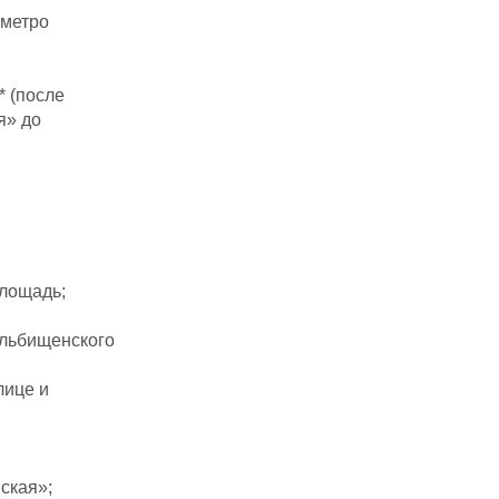
 метро
* (после
я» до
площадь;
ельбищенского
лице и
ская»;