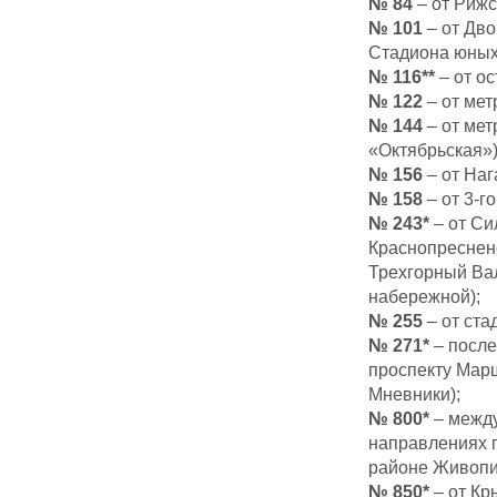
№ 84
– от Рижс
№ 101
– от Дво
Стадиона юных
№ 116**
– от о
№ 122
– от мет
№ 144
– от мет
«Октябрьская»)
№ 156
– от Наг
№ 158
– от 3-г
№ 243*
– от Си
Краснопресненс
Трехгорный Ва
набережной);
№ 255
– от ста
№ 271*
– после
проспекту Мар
Мневники);
№ 800*
– между
направлениях 
районе Живопи
№ 850*
– от Кр