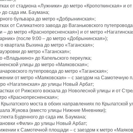
тках от стадиона «Лужники» до метро «Кропоткинская» и от
 до сада им. Баумана;
орного бульвара до метро «Добрынинская»;
тках от Силикатного завода до Ваганьковского путепровода
и – до метро «Краснопресненская») и от метро «Нагатинска
арник» (после 9:00 – до метро «Добрынинская»);
го квартала Выхина до метро «Таганская»;
ауэровки до метро «Таганская»;
о «Владыкино» до Капельского переулка;
бненской улицы до метро «Маяковская»;
рачаровского путепровода до метро «Таганская»;
жении от метро «Маяковская» – с заездом на Самотечную 
тро «Нагатинская» до улицы Новый Арбат;
частках от Рижского вокзала до Новолесной улицы и от Стр
тро «Краснопресненская»;
 Крылатского моста в обоих направлениях по Крылатской у
шала Жукова (вместо улицы Нижние Мневники);
спекта Буденного до сада им. Баумана;
тановки «Фили» до улицы Новый Арбат;
ижении к Самотечной площади – с заездом к метро «Маяков