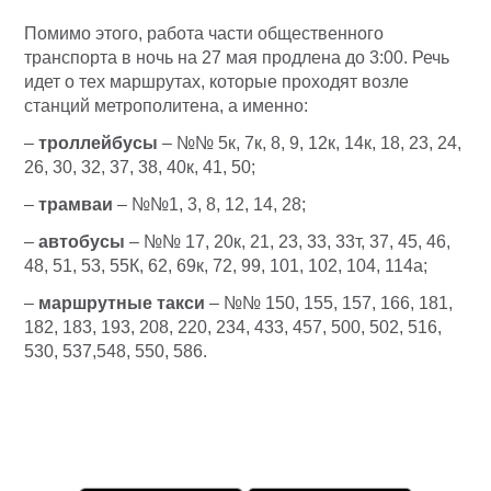
Помимо этого, работа части общественного
транспорта в ночь на 27 мая продлена до 3:00. Речь
идет о тех маршрутах, которые проходят возле
станций метрополитена, а именно:
–
троллейбусы
– №№ 5к, 7к, 8, 9, 12к, 14к, 18, 23, 24,
26, 30, 32, 37, 38, 40к, 41, 50;
–
трамваи
– №№1, 3, 8, 12, 14, 28;
–
автобусы
– №№ 17, 20к, 21, 23, 33, 33т, 37, 45, 46,
48, 51, 53, 55К, 62, 69к, 72, 99, 101, 102, 104, 114а;
–
маршрутные такси
– №№ 150, 155, 157, 166, 181,
182, 183, 193, 208, 220, 234, 433, 457, 500, 502, 516,
530, 537,548, 550, 586.