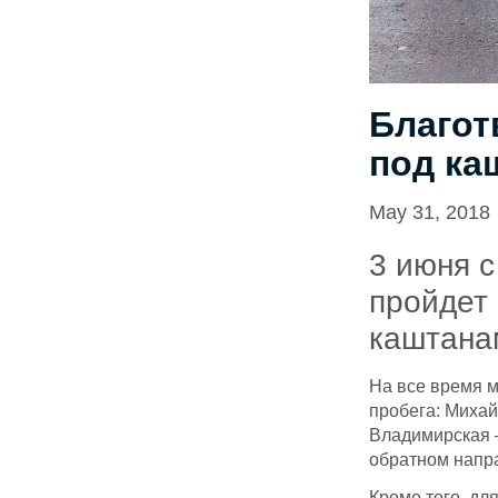
Благот
под ка
May 31, 2018
3 июня с
пройдет
каштана
На все время 
пробега: Михай
Владимирская –
обратном напр
Кроме того, дл