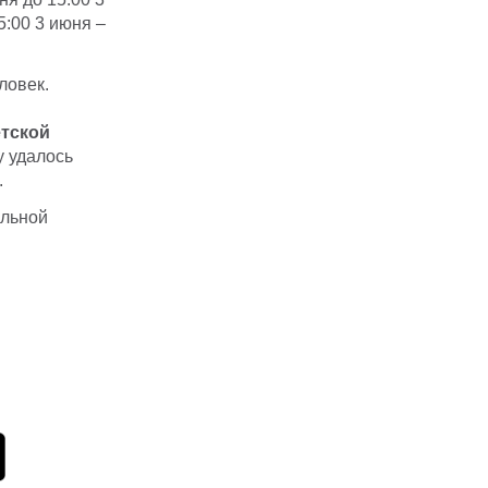
5:00 3 июня –
ловек.
етской
у удалось
.
альной