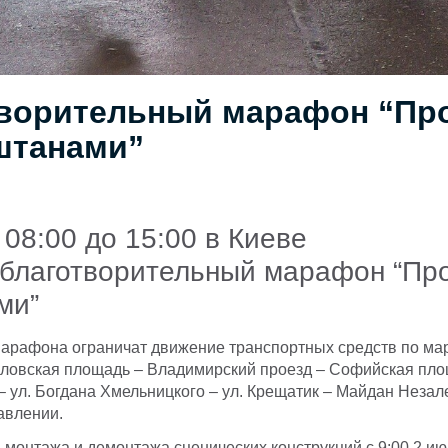
ворительный марафон “Пр
штанами”
 08:00 до 15:00 в Киеве
 благотворительный марафон “Про
ми”
марафона ограничат движение транспортных средств по ма
ловская площадь – Владимирский проезд – Софийская площ
 ул. Богдана Хмельницкого – ул. Крещатик – Майдан Незал
авлении.
я монтажа и демонтажа сценических конструкций с 9:00 2 ию