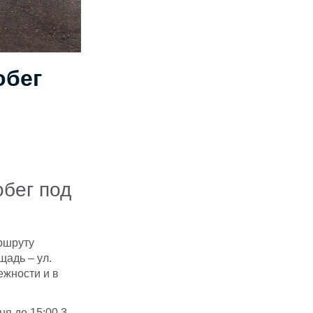
обег
бег под
ршруту
адь – ул.
ежности и в
ня до 15:00 3