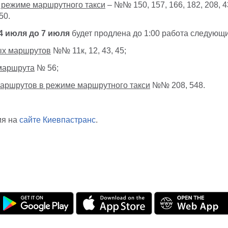
 режиме маршрутного такси
– №№ 150, 157, 166, 182, 208, 43
50.
4 июля до 7 июля
будет продлена до 1:00 работа следующ
ых маршрутов
№№ 11к, 12, 43, 45;
маршрута
№ 56;
аршрутов в режиме маршрутного такси
№№ 208, 548.
ия на
сайте Киевпастранс
.