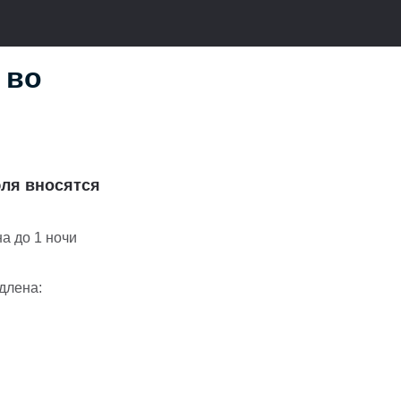
 во
ля
вносятся
а до 1 ночи
длена: