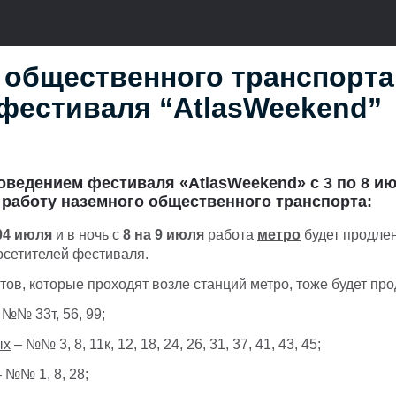
 общественного транспорта
фестиваля “AtlasWeekend”
роведением
фестиваля «
Atlas
Weekend
»
с
3
по
8
ию
 работу наземного общественного транспорта:
04 июля
и в ночь с
8 на 9 июля
работа
метро
будет продлен
осетителей фестиваля.
ов, которые проходят возле станций метро, тоже будет про
 №№ 33т, 56, 99;
ых
– №№ 3, 8, 11к, 12, 18, 24, 26, 31, 37, 41, 43, 45;
 №№ 1, 8, 28;