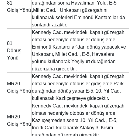
81
durağından sonra Havalimanı Yolu, E-5
Gidiş Yönü
,Millet Cad. , Unkapanı güzergahını
kullanarak seferleri Eminönü Kantarcılar’da
sonlandıracaktır.
Kennedy Cad. mevkindeki kapalı güzergah
olması nedeniyle otobüsler dönüşlerde
81
Eminönü Kantarcılar’dan dönüş yapacak ve
Dönüş
Unkapanı, Millet Cad. , E-5, Havaalanı
Yönü
yolunu kullanarak Yeşilyurt durağından
güzergaha girecektir.
Kennedy Cad. mevkindeki kapalı güzergah
MR20
olması nedeniyle otobüsler gidişlerde Park
Gidiş Yönü
durağından dönüş yapar E-5, 10. Yıl Cad.
kullanarak Kazlıçeşmeye gidecektir.
Kennedy Cad. mevkindeki kapalı güzergah
olması nedeniyle otobüsler dönüşlerde
MR20
Kazlıçeşmeden sonra 10. Yıl Cad. , E-5,
Gidiş Yönü
İncirli Cad. kullanarak Ataköy 3. Kısım
durağından güzergah girecektir.