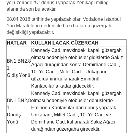
yol üzerinde “U” dönüşü yaparak Yenikapı miting
alanında son bulacaktır.
08.04.2018 tarihinde yapılacak olan Vodafone İstanbul
Yarı Maratotonu nedeni ile bazı hatlarda güzergah
değişikliği yapılacaktır.
HATLAR
KULLANILACAK GÜZERGAH
Kennedy Cad. mevkindeki kapalı güzergah
olması nedeniyle otobüsler gidişlerde Sakız
BN1,BN2,8
Ağacı durağından sonra Demirhane Cad. ,
1
10. Yıl Cad. , Millet Cad. , Unkapanı
Gidiş Yönü
güzergahını kullanarak Eminönü
Kantarcılar’a kadar gidecektir.
Kennedy Cad. mevkindeki kapalı güzergah
BN1,BN2,8
olması nedeniyle otobüsler dönüşlerde
1
Eminönü Kantarcılar’dan dönüş yaparak
Dönüş
Unkapanı, Millet Cad. , 10. Yıl Cad. ve
Yönü
Demirhane Cad. kullanarak Sakız Ağacı
durağından güzergaha girecektir.