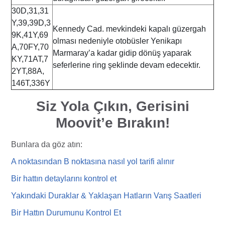
30D,31,31
Y,39,39D,3
Kennedy Cad. mevkindeki kapalı güzergah
9K,41Y,69
olması nedeniyle otobüsler Yenikapı
A,70FY,70
Marmaray’a kadar gidip dönüş yaparak
KY,71AT,7
seferlerine ring şeklinde devam edecektir.
2YT,88A,
146T,336Y
Siz Yola Çıkın, Gerisini
Moovit’e Bırakın!
Bunlara da göz atın:
A noktasından B noktasına nasıl yol tarifi
alı
nır
Bir hattın detaylarını kontrol et
Yakındaki Duraklar & Yaklaşan Hatların Varış Saatleri
Bir Hattın Durumunu Kontrol Et