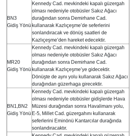
Kennedy Cad. mevkindeki kapalı güzergah
olması nedeniyle otobüsler Sakız Ağacı
BN3
durağından sonra Demirhane Cad.
Gidiş Yönü
kullanarak Kazlıçeşme’de seferlerini
sonlandıracak ve dönüş saatleri de
Kazlıçeşme’den hareket edecektir.
Kennedy Cad. mevkindeki kapalı güzergah
olması nedeniyle otobüsler Sakız Ağacı
MR20
durağından sonra Demirhane Cad.
Gidiş Yönü
kullanarak Kazlıçeşme’ye gidecektir.
Dönüşte de aynı yolu kullanarak Sakız Ağacı
durağından güzerhaga girecektir.
Kennedy Cad. mevkindeki kapalı güzergah
olması nedeniyle otobüsler gidişlerde Hava
BN1,BN2
Müzesi durağından sonra Havalimanı yolu,
Gidiş Yönü
E-5, Millet Cad. güzergahını kullanarak
seferlerini Eminönü Kantarcılar durağında
sonlandıracaktır.
Kennedy Cad. mevkindeki kapalı güzergah