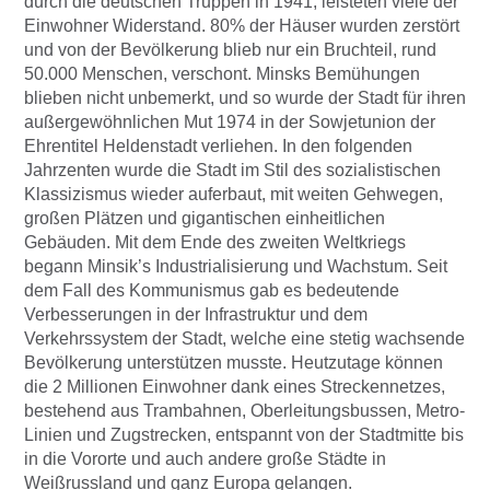
durch die deutschen Truppen in 1941, leisteten viele der
Einwohner Widerstand. 80% der Häuser wurden zerstört
und von der Bevölkerung blieb nur ein Bruchteil, rund
50.000 Menschen, verschont. Minsks Bemühungen
blieben nicht unbemerkt, und so wurde der Stadt für ihren
außergewöhnlichen Mut 1974 in der Sowjetunion der
Ehrentitel Heldenstadt verliehen. In den folgenden
Jahrzenten wurde die Stadt im Stil des sozialistischen
Klassizismus wieder auferbaut, mit weiten Gehwegen,
großen Plätzen und gigantischen einheitlichen
Gebäuden. Mit dem Ende des zweiten Weltkriegs
begann Minsik’s Industrialisierung und Wachstum. Seit
dem Fall des Kommunismus gab es bedeutende
Verbesserungen in der Infrastruktur und dem
Verkehrssystem der Stadt, welche eine stetig wachsende
Bevölkerung unterstützen musste. Heutzutage können
die 2 Millionen Einwohner dank eines Streckennetzes,
bestehend aus Trambahnen, Oberleitungsbussen, Metro-
Linien und Zugstrecken, entspannt von der Stadtmitte bis
in die Vororte und auch andere große Städte in
Weißrussland und ganz Europa gelangen.