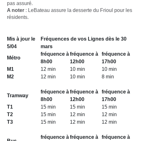
pas assuré.
A noter
: LeBateau assure la desserte du Frioul pour les
résidents.
Mis à jour le
Fréquences de vos Lignes dès le 30
5/04
mars
fréquence à
fréquence à
fréquence à
Métro
8h00
12h00
17h00
M1
12 min
10 min
10 min
M2
12 min
10 min
8 min
fréquence à
fréquence à
fréquence à
Tramway
8h00
12h00
17h00
T1
15 min
15 min
15 min
T2
15 min
12 min
12 min
T3
15 min
12 min
12 min
fréquence à
fréquence à
fréquence à
Bus