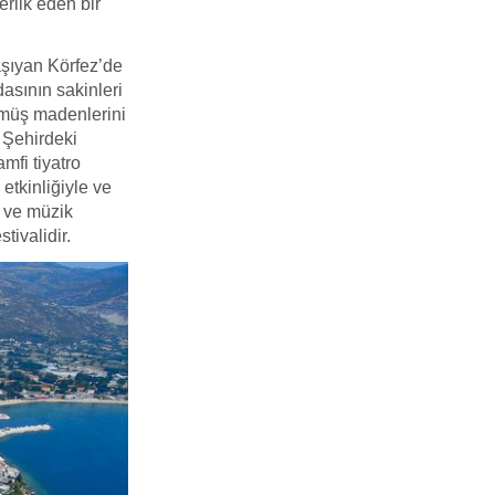
erlik eden bir
aşıyan Körfez’de
asının sakinleri
ümüş madenlerini
. Şehirdeki
mfi tiyatro
etkinliğiyle ve
si ve müzik
tivalidir.