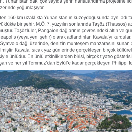
rı, Yunanistan’daki çok sayıda şehri haritalandırma projesine lid
üzerinde yoğunlaşıyor.
’ten 160 km uzaklıkta Yunanistan’ın kuzeydoğusunda aynı adı t
üklükte bir şehir. M.Ö. 7. yüzyılın sonlarında Taşöz (Thassos) ad
muştur. Taşözlüler, Pangaion dağlarının çevresindeki altın ve g
eapolis (veya yeni şehir) olarak adlandırılan Kavala’yı kurdular
, Symvolo dağı üzerinde, denizin muhteşem manzarasını sunan a
lmiştir. Kavala, sıcak yaz günlerinde gerçekleşen birçok kültürel 
siyle ünlüdür. En ünlü etkinliklerden birisi, birçok tiyatro gösteri
an ve her yıl Temmuz’dan Eylül’e kadar gerçekleşen Philippi fes