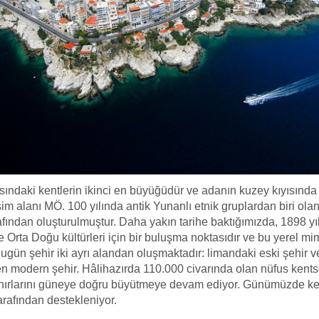
sındaki kentlerin ikinci en büyüğüdür ve adanın kuzey kıyısında 
şim alanı MÖ. 100 yılında antik Yunanlı etnik gruplardan biri ol
afından oluşturulmuştur. Daha yakın tarihe baktığımızda, 1898 y
Orta Doğu kültürleri için bir buluşma noktasıdır ve bu yerel mi
ugün şehir iki ayrı alandan oluşmaktadır: limandaki eski şehir v
n modern şehir. Hâlihazırda 110.000 civarında olan nüfus kents
sınırlarını güneye doğru büyütmeye devam ediyor. Günümüzde k
tarafından destekleniyor.