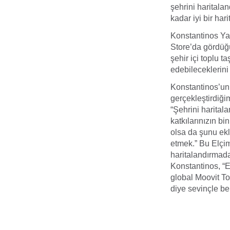
şehrini haritala
kadar iyi bir ha
Konstantinos Y
Store’da gördüğ
şehir içi toplu 
edebileceklerini 
Konstantinos’un 
gerçekleştirdiği
“Şehrini harital
katkılarınızın bi
olsa da şunu ekl
etmek.” Bu Elçim
haritalandırmada
Konstantinos, “E
global Moovit T
diye sevinçle beli