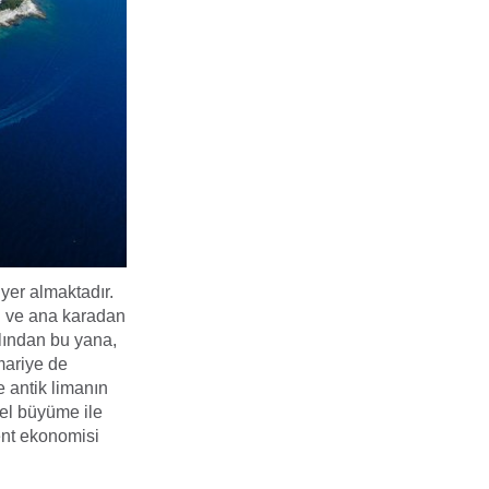
yer almaktadır.
an ve ana karadan
ılından bu yana,
mariye de
e antik limanın
el büyüme ile
ent ekonomisi