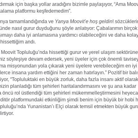
ndırmak için başka yollar aradığını bizimle paylaşıyor, “Ama Moov
ritalama platformu keşfedemedim”.
anya tamamlandığında ve
Yanya Moovit’e hoş geldin
! sözcükler
ünde nasıl gurur duyduğunu şöyle anlatıyor: Çabalarımın birço
taşımayı daha iyi anlamasına yardımcı olabileceğini ve daha kola
hissettiğim andı.
Moovit Topluluğu’nda hissettiği gurur ve yerel ulaşım sektörüne 
miz söyleşiye devam edersek, yeni üyeler için çok önemli tavisey
ama misyonundan yola çıkarak yeni üyelere verebileceğim en iyi 
nlerce insana yardım ettiğini her zaman hatırlayın.” Pozitif bir bal
iyor, “Topluluktaki en büyük zorluk, daha fazla insanı aktif olara
izin planladığı tüm şehirleri haritalandırmasını ve şu ana kadar
 öncü rol üstlendiği tüm şehirleri mükemmelleştirmesini heyecan
ditör platformundaki etkinliğim şimdi benim için büyük bir hobi h
opluluğu’nda Yunanistan’ı Elçi olarak temsil etmekten büyük gu
rtiyor.