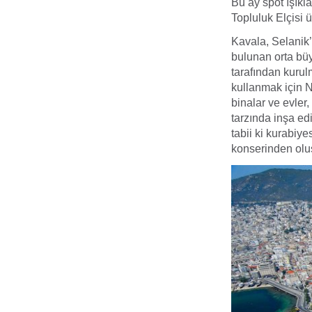
Bu ay spot ışıkla
Topluluk Elçisi 
Kavala, Selanik
bulunan orta büy
tarafından kurul
kullanmak için N
binalar ve evler
tarzında inşa edi
tabii ki kurabiye
konserinden oluş