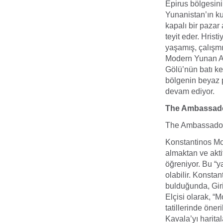
Epirus bölgesini
Yunanistan’ın ku
kapalı bir pazar
teyit eder. Hris
yaşamış, çalışmı
Modern Yunan Ay
Gölü’nün batı ke
bölgenin beyaz p
devam ediyor.
The Ambassado
The Ambassador
Konstantinos Moo
almaktan ve akti
öğreniyor. Bu “y
olabilir. Konstan
bulduğunda, Giri
Elçisi olarak, “M
tatillerinde öner
Kavala’yı harit