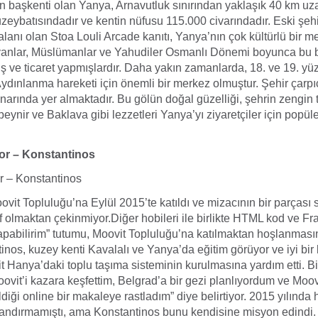
n başkenti olan Yanya, Arnavutluk sınırından yaklaşık 40 km uza
zeybatısındadır ve kentin nüfusu 115.000 civarındadır. Eski şe
 alanı olan Stoa Louli Arcade kanıtı, Yanya’nın çok kültürlü bir 
tiyanlar, Müslümanlar ve Yahudiler Osmanlı Dönemi boyunca bu b
ş ve ticaret yapmışlardır. Daha yakın zamanlarda, 18. ve 19. yü
dınlanma hareketi için önemli bir merkez olmuştur. Şehir çarp
narında yer almaktadır. Bu gölün doğal güzelliği, şehrin zengin t
eynir ve Baklava gibi lezzetleri Yanya’yı ziyaretçiler için popül
r – Konstantinos
 – Konstantinos
vit Topluluğu’na Eylül 2015’te katıldı ve mizacının bir parçası
f olmaktan çekinmiyor.Diğer hobileri ile birlikte HTML kod ve Fr
apabilirim” tutumu, Moovit Topluluğu’na katılmaktan hoşlanması
tinos, kuzey kenti Kavalalı ve Yanya’da eğitim görüyor ve iyi bir 
t Hanya’daki toplu taşıma sisteminin kurulmasına yardım etti. B
oovit’i kazara keşfettim, Belgrad’a bir gezi planlıyordum ve Moovit
ildiği online bir makaleye rastladım” diye belirtiyor. 2015 yılınd
alandırmamıştı, ama Konstantinos bunu kendisine misyon edindi