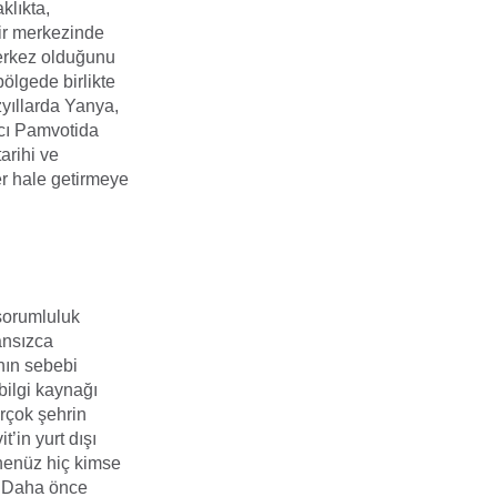
klıkta,
hir merkezinde
merkez olduğunu
ölgede birlikte
zyıllarda Yanya,
ıcı Pamvotida
arihi ve
er hale getirmeye
 sorumluluk
ansızca
nın sebebi
bilgi kaynağı
irçok şehrin
’in yurt dışı
a henüz hiç kimse
. Daha önce