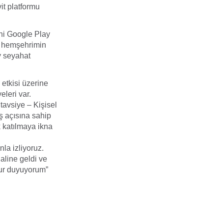
it platformu
ini Google Play
k hemşehrimin
y seyahat
etkisi üzerine
eleri var.
tavsiye – Kişisel
ış açısına sahip
k katılmaya ikna
la izliyoruz.
aline geldi ve
rur duyuyorum”