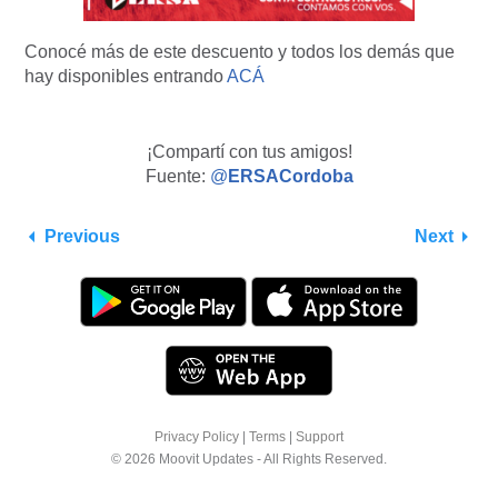
Conocé más de este descuento y todos los demás que
hay disponibles entrando
ACÁ
¡Compartí con tus amigos!
Fuente:
@
ERSACordoba
Previous
Next
Privacy Policy
|
Terms
|
Support
© 2026 Moovit Updates - All Rights Reserved.