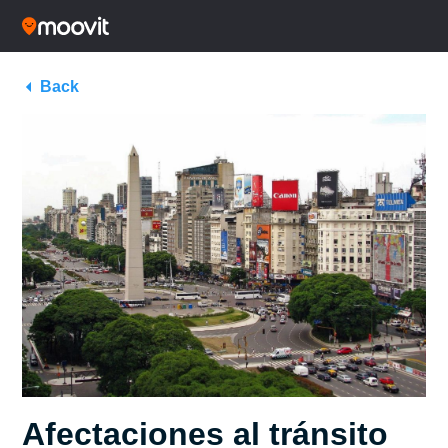
Back
Afectaciones al tránsito