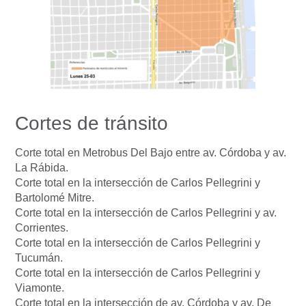
Cortes de tránsito
Corte total en Metrobus Del Bajo entre av. Córdoba y av.
La Rábida.
Corte total en la intersección de Carlos Pellegrini y
Bartolomé Mitre.
Corte total en la intersección de Carlos Pellegrini y av.
Corrientes.
Corte total en la intersección de Carlos Pellegrini y
Tucumán.
Corte total en la intersección de Carlos Pellegrini y
Viamonte.
Corte total en la intersección de av. Córdoba y av. De