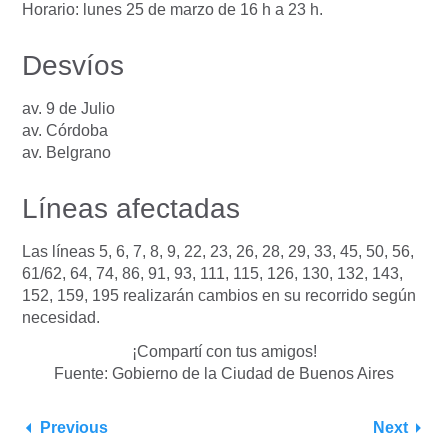
Horario: lunes 25 de marzo de 16 h a 23 h.
Desvíos
av. 9 de Julio
av. Córdoba
av. Belgrano
Líneas afectadas
Las líneas 5, 6, 7, 8, 9, 22, 23, 26, 28, 29, 33, 45, 50, 56,
61/62, 64, 74, 86, 91, 93, 111, 115, 126, 130, 132, 143,
152, 159, 195 realizarán cambios en su recorrido según
necesidad.
¡Compartí con tus amigos!
Fuente: Gobierno de la Ciudad de Buenos Aires
Previous
Next