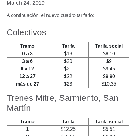
March 24, 2019
A continuación, el nuevo cuadro tarifario:
Colectivos
Tramo
Tarifa
Tarifa social
0 a 3
$18
$8.10
3 a 6
$20
$9
6 a 12
$21
$9.45
12 a 27
$22
$9.90
más de 27
$23
$10.35
Trenes Mitre, Sarmiento, San
Martín
Tramo
Tarifa
Tarifa social
1
$12.25
$5.51