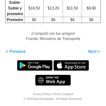
Subte-
Subte y
$16.50
$13.20
$11.50
$9.90
premetro
Premetro
$6
$6
$6
$6
¡Compartí con tus amigos!
Fuente: Ministerio de Transporte
Previous
Next
Privacy Policy
|
Terms
|
Support
© 2026 Moovit Updates - All Rights Reserved.