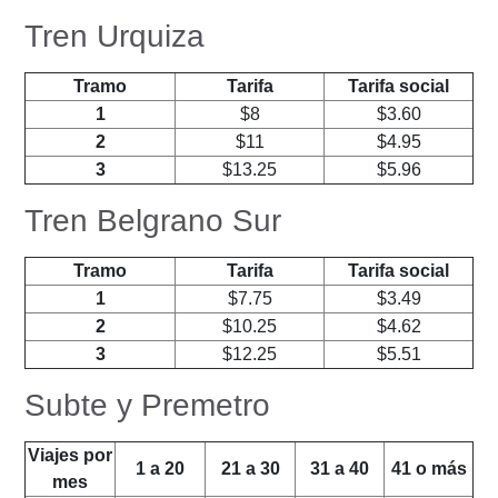
Tren Urquiza
Tramo
Tarifa
Tarifa social
1
$8
$3.60
2
$11
$4.95
3
$13.25
$5.96
Tren Belgrano Sur
Tramo
Tarifa
Tarifa social
1
$7.75
$3.49
2
$10.25
$4.62
3
$12.25
$5.51
Subte y Premetro
Viajes por
1 a 20
21 a 30
31 a 40
41 o más
mes