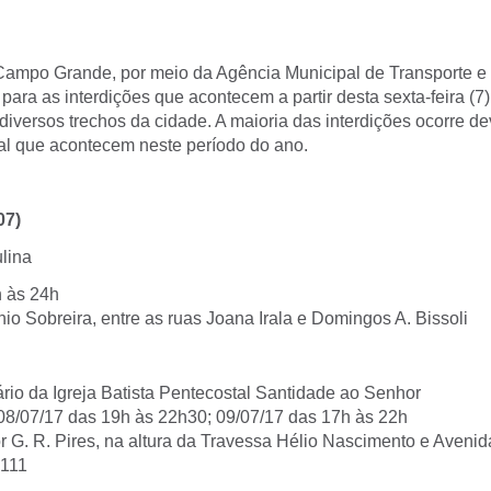
 Campo Grande, por meio da Agência Municipal de Transporte e 
a para as interdições que acontecem a partir desta sexta-feira (7)
iversos trechos da cidade. A maioria das interdições ocorre d
ial que acontecem neste período do ano.
07)
lina
h às 24h
io Sobreira, entre as ruas Joana Irala e Domingos A. Bissoli
rio da Igreja Batista Pentecostal Santidade ao Senhor
 08/07/17 das 19h às 22h30; 09/07/17 das 17h às 22h
r G. R. Pires, na altura da Travessa Hélio Nascimento e Aveni
 111