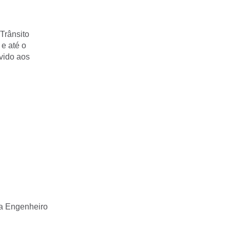
Trânsito
 e até o
evido aos
da Engenheiro