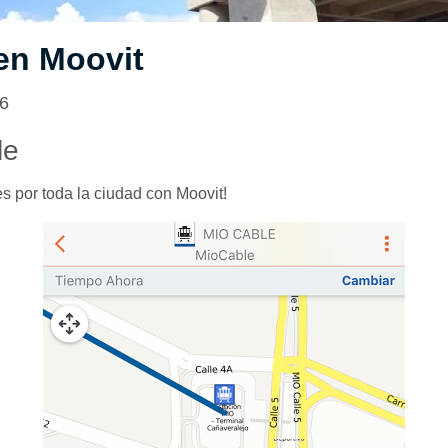
en Moovit
16
le
es por toda la ciudad con Moovit!