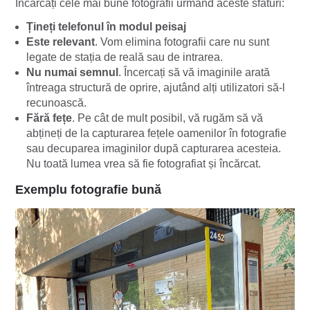
Încărcați cele mai bune fotografii urmând aceste sfaturi:
Țineți telefonul în modul peisaj
Este relevant
. Vom elimina fotografii care nu sunt
legate de stația de reală sau de intrarea.
Nu numai semnul
. Încercați să vă imaginile arată
întreaga structură de oprire, ajutând alți utilizatori să-l
recunoască.
Fără fețe
. Pe cât de mult posibil, vă rugăm să vă
abțineți de la capturarea fețele oamenilor în fotografie
sau decuparea imaginilor după capturarea acesteia.
Nu toată lumea vrea să fie fotografiat și încărcat.
Exemplu fotografie bună