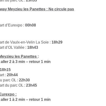
art du parc OL :
23h33
way Meyzieu les Panettes : Ne circule pas
art d’Eurexpo :
00h08
art de Vaulx-en-Velin La Soie :
18h29
art d’OL Vallée :
18h43
Meyzieu les Panettes
:
aller 2 à 3 min – retour 1 min
18h15
art :
20h44
du parc OL :
22h30
art du parc OL :
23h45
Eurexpo :
aller 1 à 2 min – retour 1 min