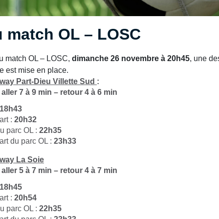
au match OL – LOSC
du match OL – LOSC,
dimanche 26 novembre à 20h45
, une de
e est mise en place.
way Part-Dieu Villette Sud
:
aller 7 à 9 min – retour 4 à 6 min
18h43
art :
20h32
du parc OL :
22h35
art du parc OL :
23h33
way La Soie
aller 5 à 7 min – retour 4 à 7 min
18h45
art :
20h54
du parc OL :
22h35