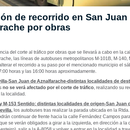
ión de recorrido en San Juan
rache por obras
a del corte al tráfico por obras que se llevará a cabo en la c
rache, las líneas de autobuses metropolitanos M-101B, M-140,
lterar el recorrido a su paso por el mencionado municipio el s
 7:00 horas y las 16:00 horas aproximadamente.
illa-San Juan de Aznalfarache-distintas localidades de des
es
no se verá afectado por el corte de tráfico
, realizando su re
 la localidad.
y M-153 Sentido: distintas localidades de origen-San Juan 
evilla
,
los autobuses tras realizar la parada ubicada en la Rtda. 
podrán continuar de frente hacia la calle Fernández Campos para
 que se verán obligados a girar a la izquierda, en dirección a la 
teiro), salir a la A-8058 y volver a entrar en la localidad a tra