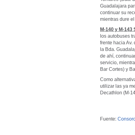
Guadalajara para
continuar su rec
mientras dure el
M-140 y M-143 S
los autobuses tr
frente hacia Av. 
la Bda. Guadalaj
de ahí, continua
servicio, mientr
Bar Cortes) y B
Como alternativ
utilizar las ya 
Decathlon (M-14
Fuente:
Consorc