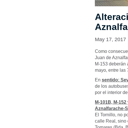
Alterac
Aznalfa
May 17, 2017
Como consecuenci
Juan de Aznalfa
M-153 deberán a
mayo, entre las
En
sentido: Sev
de los autobus
por el interior de
M-101B, M-152 
Aznalfarache-S
El Tornillo, no 
calle Real, sino
Tomares (Bda. Bes