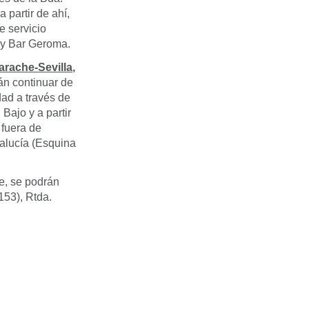
 partir de ahí,
e servicio
) y Bar Geroma.
arache-Sevilla
,
án continuar de
idad a través de
Bajo y a partir
 fuera de
dalucía (Esquina
e, se podrán
153), Rtda.