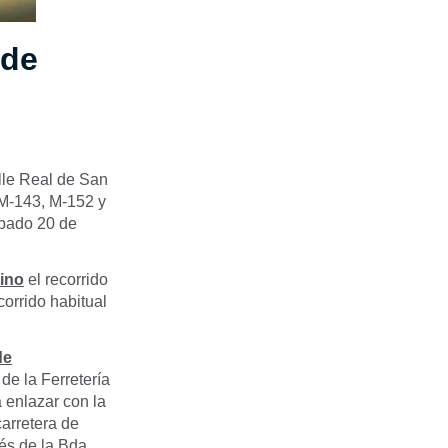
 de
alle Real de San
 M-143, M-152 y
ábado 20 de
tino
el recorrido
corrido habitual
de
de la Ferretería
 enlazar con la
carretera de
vés de la Bda.