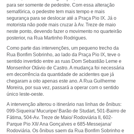
para ser somente de pedestre. Com essa alteração
semafórica, o pedestre tem mais tempo e mais
segurança para se deslocar até a Praça Pio IX. Já o
motorista não pode mais cruzar à Av. Treze de maio
neste ponto, devendo fazer o movimento no quarteirão
posterior, na Rua Martinho Rodrigues.
Como parte das intervenções, um pequeno trecho da
Rua Bonfim Sobrinho, ao lado da Praça Pio IX, teve o
sentido invertido entre as ruas Dom Sebastião Leme e
Monsenhor Otávio de Castro. A mudança foi necessária
em decorrência da quantidade de acidentes que já
chegaram a oito apenas este ano. A Rua Guilherme
Moreira, por sua vez, passará a operar com o sentido
único leste-oeste.
A intervenção alterou o itinerário nas linhas de ônibus:
099-Siqueira/ Mucuripe/ Barão de Studart, 501-Bairro de
Fátima, 504-Av. Treze de Maio/ Rodoviária II, 602-
Parque Pio XII/ Ana Gonçalves e 685-Messejana/
Rodoviária. Os ônibus saem da Rua Bonfim Sobrinho e