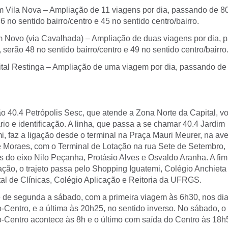
m Vila Nova – Ampliação de 11 viagens por dia, passando de 8
6 no sentido bairro/centro e 45 no sentido centro/bairro.
 Novo (via Cavalhada) – Ampliação de duas viagens por dia, 
 serão 48 no sentido bairro/centro e 49 no sentido centro/bairro
tal Restinga – Ampliação de uma viagem por dia, passando de
ão 40.4 Petrópolis Sesc, que atende a Zona Norte da Capital, vol
rio e identificação. A linha, que passa a se chamar 40.4 Jardim
i, faz a ligação desde o terminal na Praça Mauri Meurer, na a
Moraes, com o Terminal de Lotação na rua Sete de Setembro,
és do eixo Nilo Peçanha, Protásio Alves e Osvaldo Aranha. A fi
ação, o trajeto passa pelo Shopping Iguatemi, Colégio Anchiet
tal de Clínicas, Colégio Aplicação e Reitoria da UFRGS.
 de segunda a sábado, com a primeira viagem às 6h30, nos di
o-Centro, e a última às 20h25, no sentido inverso. No sábado, o 
ro-Centro acontece às 8h e o último com saída do Centro às 18h