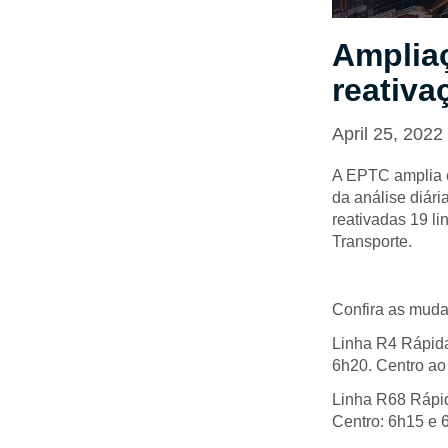
Ampliaç
reativa
April 25, 2022
A EPTC amplia e 
da análise diári
reativadas 19 l
Transporte.
Confira as mud
Linha R4 Rápida
6h20. Centro ao 
Linha R68 Rápid
Centro: 6h15 e 