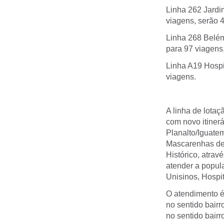
Linha 262 Jardi
viagens, serão 4
Linha 268 Belém
para 97 viagens,
Linha A19 Hospi
viagens.
A linha de lotaç
com novo itinerá
Planalto/Iguatem
Mascarenhas de 
Histórico, atrav
atender a popul
Unisinos, Hospi
O atendimento é
no sentido bairr
no sentido bair