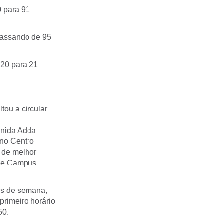
0 para 91
passando de 95
.
 20 para 21
tou a circular
venida Adda
 no Centro
m de melhor
a e Campus
as de semana,
primeiro horário
50.