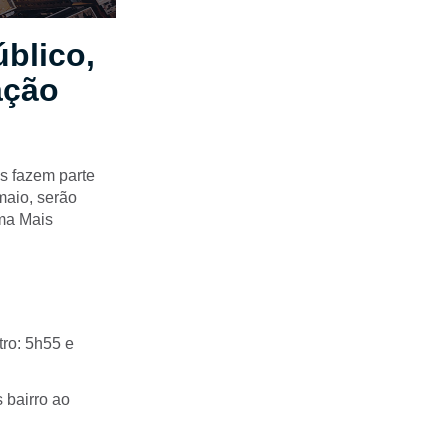
úblico,
ação
es fazem parte
maio, serão
ama Mais
tro: 5h55 e
 bairro ao