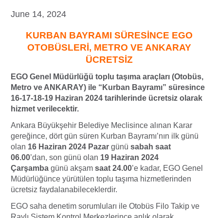
June 14, 2024
KURBAN BAYRAMI SÜRESİNCE EGO
OTOBÜSLERİ, METRO VE ANKARAY
ÜCRETSİZ
EGO Genel Müdürlüğü toplu taşıma araçları (Otobüs,
Metro ve ANKARAY) ile “Kurban Bayramı” süresince
16-17-18-19 Haziran 2024 tarihlerinde ücretsiz olarak
hizmet verilecektir.
Ankara Büyükşehir Belediye Meclisince alınan Karar
gereğince, dört gün süren Kurban Bayramı’nın ilk günü
olan
16 Haziran 2024 Pazar
günü
sabah saat
06.00
’dan, son günü olan
19 Haziran 2024
Çarşamba
günü akşam
saat 24.00
’e kadar, EGO Genel
Müdürlüğünce yürütülen toplu taşıma hizmetlerinden
ücretsiz faydalanabileceklerdir.
EGO saha denetim sorumluları ile Otobüs Filo Takip ve
Raylı Sistem Kontrol Merkezlerince anlık olarak