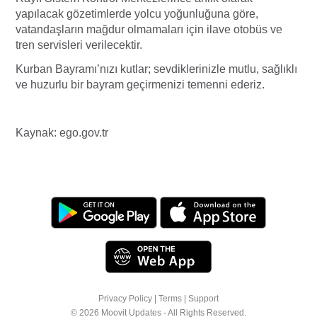
yapılacak gözetimlerde yolcu yoğunluğuna göre,
vatandaşların mağdur olmamaları için ilave otobüs ve
tren servisleri verilecektir.
Kurban Bayramı’nızı kutlar; sevdiklerinizle mutlu, sağlıklı
ve huzurlu bir bayram geçirmenizi temenni ederiz.
Kaynak: ego.gov.tr
Privacy Policy
|
Terms
|
Support
© 2026 Moovit Updates - All Rights Reserved.