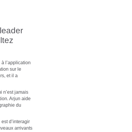
leader
ltez
à l’application
tion sur le
, et il a
i n’est jamais
ion. Arjun aide
ographie du
est d’interagir
uveaux arrivants