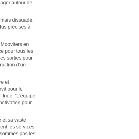
oyager autour de
jamais dissuadé.
plus précises à
 Mooviters en
ce pour tous les
les sorties pour
truction d’un
re et
vit pour le
n Inde. “L’équipe
motivation pour
 et sa vaste
nt les services
e sommes pas les