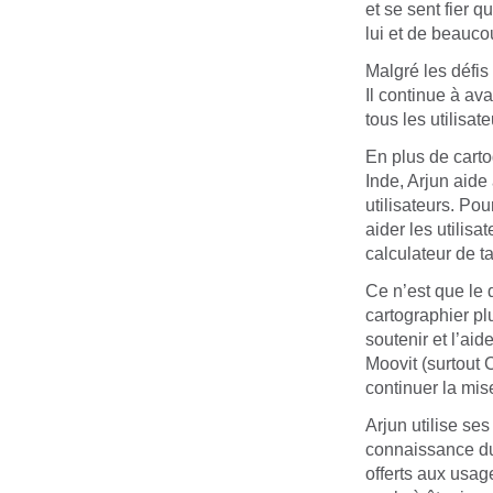
et se sent fier q
lui et de beauco
Malgré les défis
Il continue à ava
tous les utilisat
En plus de carto
Inde, Arjun aide
utilisateurs. Po
aider les utilisa
calculateur de ta
Ce n’est que le 
cartographier pl
soutenir et l’ai
Moovit (surtout 
continuer la mise
Arjun utilise s
connaissance du
offerts aux usa