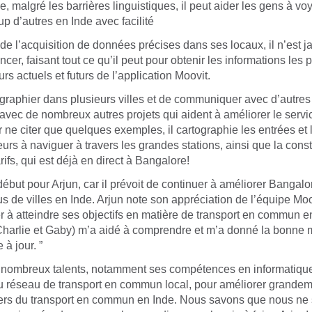
ue, malgré les barrières linguistiques, il peut aider les gens à v
up d’autres en Inde avec facilité
 de l’acquisition de données précises dans ses locaux, il n’est 
ncer, faisant tout ce qu’il peut pour obtenir les informations les 
eurs actuels et futurs de l’application Moovit.
graphier dans plusieurs villes et de communiquer avec d’autres
 avec de nombreux autres projets qui aident à améliorer le servi
ur ne citer que quelques exemples, il cartographie les entrées et 
teurs à naviguer à travers les grandes stations, ainsi que la cons
rifs, qui est déjà en direct à Bangalore!
début pour Arjun, car il prévoit de continuer à améliorer Bangalo
us de villes en Inde. Arjun note son appréciation de l’équipe Moo
der à atteindre ses objectifs en matière de transport en commun e
Charlie et Gaby) m’a aidé à comprendre et m’a donné la bonne 
 à jour. ”
es nombreux talents, notamment ses compétences en informatique
 réseau de transport en commun local, pour améliorer grandeme
gers du transport en commun en Inde. Nous savons que nous n