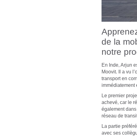
Apprenez
de la mob
notre p
En Inde, Arjun e
Moovit. Il a vu 
transport en com
immédiatement é
Le premier proje
achevé, car le r
également dans d
réseau de transi
La partie préfér
avec ses collègu