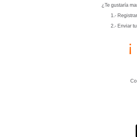
¿Te gustaría ma
1.- Registr
2.- Enviar t
¡
Com