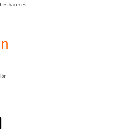
bes hacer es:
un
ción