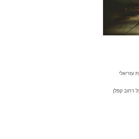
גנת מחאה שתחל היום (30/01) בשעה 15:00 בצומת עזריאלי
 רחוב קפלן