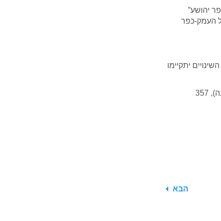
 לבעלי פרופיל “כפר יהושע”
ל העמק-כפר
שינויים יתקיימו
559 (ערד-בית שמש), 358 (בני ברק-דימונה), 458 (ירושלים-דימונה), 359 (נתיבות-דימונה), 357
הבא