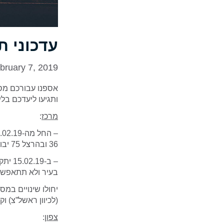
עדכוני 
bruary 7, 2019
אספנו עבורכם מס
ותגיעו ליעדכם בלי
מרכז
:
36 ובהרצל 75 יבוטלו, ותתווסף תחנת דקר אחרי הפניה מיוספטל. בכיוון הנסיעה השני אין שינויים.
בעיר ולא תתאפשר 
(לכיוון ראשל”צ) וקו 436 (לכיוון חמד
צפון
: