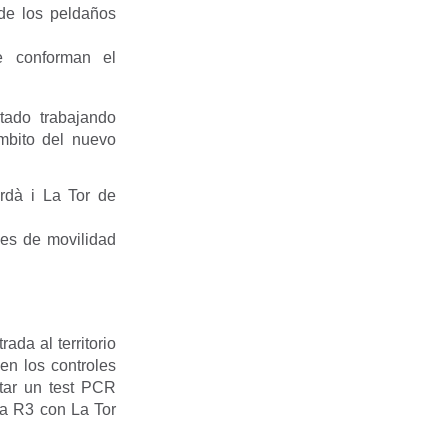
 de los peldaños
e conforman el
ado trabajando
ámbito del nuevo
erdà i La Tor de
nes de movilidad
ada al territorio
en los controles
ntar un test PCR
ea R3 con La Tor