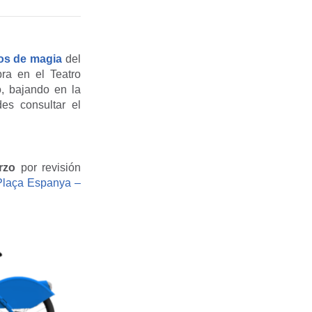
os de magia
del
bra en el Teatro
o, bajando en la
es consultar el
rzo
por revisión
(Plaça Espanya –