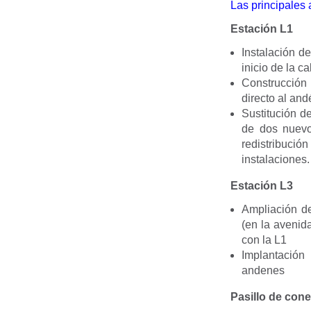
Las principales 
Estación L1
Instalación d
inicio de la c
Construcción 
directo al and
Sustitución d
de dos nuevo
redistribuci
instalaciones.
Estación L3
Ampliación de
(en la avenid
con la L1
Implantación
andenes
Pasillo de con