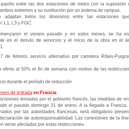
pasillo entre las dos estaciones de metro con la supresión
 ambos extremos y su sustitución por un sistema de rampas.
 adaptan todos los itinerarios entre las estaciones qu
r: L1, L3 y FGC.
comenzaron el verano pasado y en estos meses, se ha est
e en el desvío de servicios y el inicio de la obra en el 
1.
7 de febrero, servicio alternativo por carretera Ribes-Puigc
 oferta al 50% el fin de semana con motivo de las restriccio
icio durante el período de reducción
ones de entrada
en F
rancia
cisiones tomadas por el gobierno francés, las medidas de entr
sde el pasado domingo 31 de enero. A la llegada a Francia, 
onados por las autoridades francesas, será obligatorio prese
declaración de autoresponsabilidad. Las conexiones de la lín
 verse afectadas por estas restricciones.