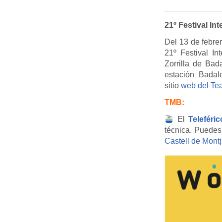
21º Festival In
Del 13 de febrer
21º Festival In
Zorrilla de Bad
estación Bada
sitio
web del Tea
TMB:
El
Teleféri
técnica. Puedes
Castell de Montj