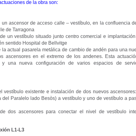
actuaciones de la obra son:
e un ascensor de acceso calle – vestíbulo, en la confluencia d
alle de Tarragona
de un vestíbulo situado junto centro comercial e implantació
én sentido Hospital de Bellvitge
e la actual pasarela metálica de cambio de andén para una nue
s ascensores en el extremo de los andenes. Esta actuaci
ón y una nueva configuración de varios espacios de servi
l vestíbulo existente e instalación de dos nuevos ascensores:
a del Paralelo lado Besòs) a vestíbulo y uno de vestíbulo a pa
 de dos ascensores para conectar el nivel de vestíbulo int
exión L1-L3