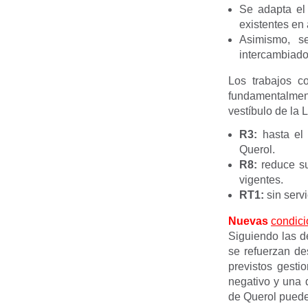
Se adapta el 
existentes en
Asimismo, se
intercambiado
Los trabajos 
fundamentalment
vestíbulo de la L
R3:
hasta el 
Querol.
R8:
reduce su
vigentes.
RT1:
sin serv
Nueva
s
condici
Siguiendo las de
se refuerzan de
previstos gesti
negativo y una 
de Querol pueden