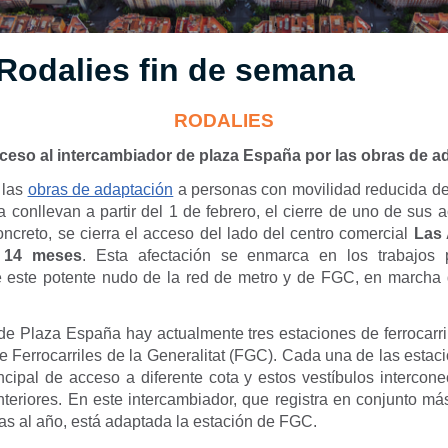
Rodalies fin de semana
RODALIES
cceso al intercambiador de plaza España por las obras de a
 las
obras de adaptación
a personas con movilidad reducida de
 conllevan a partir del 1 de febrero, el cierre de uno de sus 
oncreto, se cierra el acceso del lado del centro comercial
Las
e
14 meses
. Esta afectación se enmarca en los trabajos 
e este potente nudo de la red de metro y de FGC, en marcha
de Plaza España hay actualmente tres estaciones de ferrocarril
e Ferrocarriles de la Generalitat (FGC). Cada una de las esta
ncipal de acceso a diferente cota y estos vestíbulos intercon
interiores. En este intercambiador, que registra en conjunto m
as al año, está adaptada la estación de FGC.