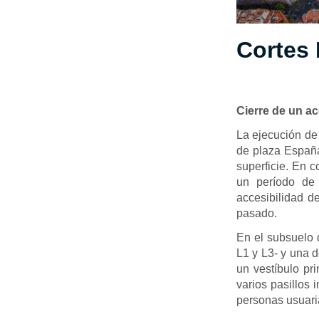
Cortes 
Cierre de un a
La ejecución de
de plaza España
superficie. En c
un período d
accesibilidad d
pasado.
En el subsuelo 
L1 y L3- y una d
un vestíbulo pri
varios pasillos 
personas usuari