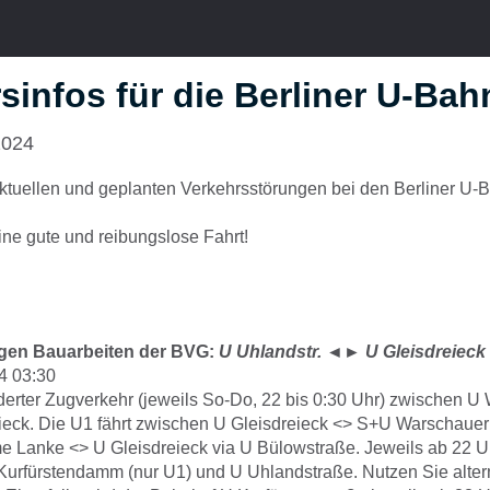
sinfos für die Berliner U-Ba
2024
 aktuellen und geplanten Verkehrsstörungen bei den Berliner U
ne gute und reibungslose Fahrt!
gen Bauarbeiten der BVG:
U Uhlandstr.
◄►
U Gleisdreieck
4 03:30
erter Zugverkehr (jeweils So-Do, 22 bis 0:30 Uhr) zwischen U 
ieck. Die U1 fährt zwischen U Gleisdreieck <> S+U Warschauer
e Lanke <> U Gleisdreieck via U Bülowstraße. Jeweils ab 22 U
urfürstendamm (nur U1) und U Uhlandstraße. Nutzen Sie alter