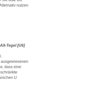
lternativ nutzen
Alt-Tegel [U6]
.
en ausgewiesenen
ie, dass eine
eschränkte
zwischen U