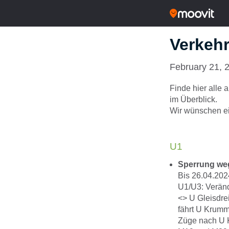
Verkehr
February 21, 
Finde hier alle
im Überblick.
Wir wünschen ei
U1
Sperrung we
Bis 26.04.202
U1/U3: Veränd
<> U Gleisdre
fährt U Krumm
Züge nach U K