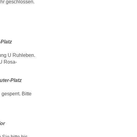
Uhr geschlossen.
Platz
tung U Ruhleben.
 U Rosa-
uter-Platz
esperrt. Bitte
or
Sie bitte bis