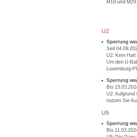
M19 und M29. 
U2
Sperrung we
Seit 04.09.20
U2: Kein Halt
Um den U-Bahn
Luxemburg-Pla
Sperrung we
Bis 15.03.202
U2: Aufgrund 
nutzen Sie A
U5
Sperrung we
Bis 11.03.202
U5: Die Züge 