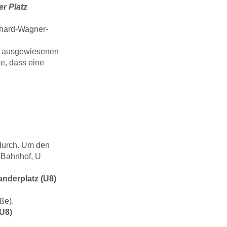
er Platz
chard-Wagner-
en ausgewiesenen
ie, dass eine
durch. Um den
 Bahnhof, U
nderplatz (U8)
ße).
U8)