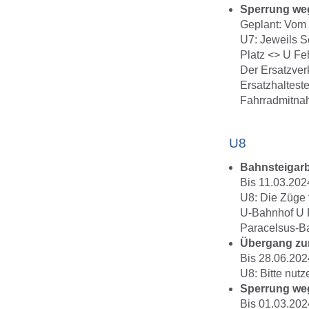
Sperrung we
Geplant: Vom 
U7: Jeweils S
Platz <> U Feh
Der Ersatzver
Ersatzhalteste
Fahrradmitnah
U8
Bahnsteigarb
Bis 11.03.202
U8: Die Züge 
U-Bahnhof U R
Paracelsus-Ba
Übergang zur
Bis 28.06.202
U8: Bitte nut
Sperrung weg
Bis 01.03.202