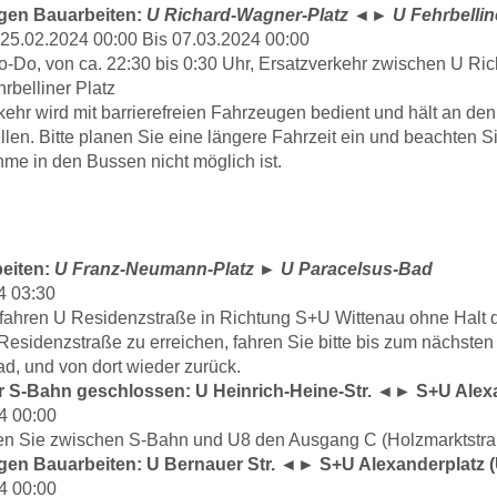
gen Bauarbeiten:
U Richard-Wagner-Platz
◄►
U Fehrbellin
25.02.2024 00:00 Bis 07.03.2024 00:00
o-Do, von ca. 22:30 bis 0:30 Uhr, Ersatzverkehr zwischen U Ri
rbelliner Platz
kehr wird mit barrierefreien Fahrzeugen bedient und hält an d
llen. Bitte planen Sie eine längere Fahrzeit ein und beachten S
me in den Bussen nicht möglich ist.
eiten:
U Franz-Neumann-Platz
►
U Paracelsus-Bad
4 03:30
fahren U Residenzstraße in Richtung S+U Wittenau ohne Halt 
esidenzstraße zu erreichen, fahren Sie bitte bis zum nächsten
d, und von dort wieder zurück.
 S-Bahn geschlossen: U Heinrich-Heine-Str. ◄► S+U Alexa
4 00:00
zen Sie zwischen S-Bahn und U8 den Ausgang C (Holzmarktstra
en Bauarbeiten: U Bernauer Str. ◄► S+U Alexanderplatz (
4 00:00