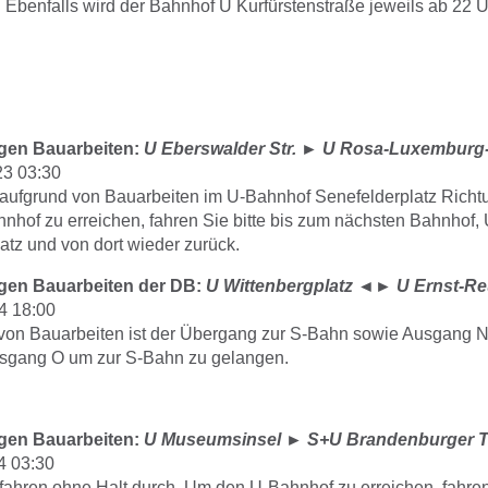
Ebenfalls wird der Bahnhof U Kurfürstenstraße jeweils ab 22 
gen Bauarbeiten:
U Eberswalder Str.
►
U Rosa-Luxemburg-
23 03:30
 aufgrund von Bauarbeiten im U-Bahnhof Senefelderplatz Rich
hof zu erreichen, fahren Sie bitte bis zum nächsten Bahnhof,
tz und von dort wieder zurück.
gen Bauarbeiten der DB:
U Wittenbergplatz
◄►
U Ernst-Re
4 18:00
von Bauarbeiten ist der Übergang zur S-Bahn sowie Ausgang N g
usgang O um zur S-Bahn zu gelangen.
gen Bauarbeiten:
U Museumsinsel
►
S+U Brandenburger T
4 03:30
fahren ohne Halt durch. Um den U-Bahnhof zu erreichen, fahren 