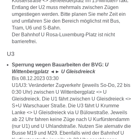
Klosterstraße <> Senefelderplatz im 15-Minuten-Takt.
Entlang der U2 muss mehrmals zwischen Zügen
umgestiegen werden. Bitte planen Sie mehr Zeit ein
und umfahren Sie den Bereich möglichst mit Bus,
Tram, U6 und S-Bahn.
Der Bahnhof U Rosa-Luxemburg-Platz ist nicht
barrierefrei.
U3
Sperrung wegen Bauarbeiten der BVG:
U
Wittenbergplatz
◄►
U Gleisdreieck
Bis 08.12.2023 03:30
U1/U3: Veränderter Zugverkehr (jeweils So-Do, 22 bis
0:30 Uhr) zwischen U Wittenbergplatz <> U
Gleisdreieck. Die U1 fährt zwischen U Gleisdreieck <>
S+U Warschauer Straße. Die U3 fährt U Krumme
Lanke <> U Gleisdreieck via U Bülowstraße. Jeweils
ab 22 Uhr fahren keine Züge nach U Kurfürstendamm
(nur U1) und U Uhlandstraße. Nutzen Sie alernativ die
Busse M19 und M29. Ebenfalls wird der Bahnhof U