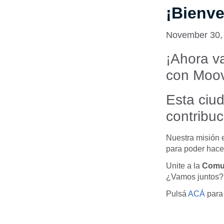
¡Bienve
November 30,
¡Ahora va
con Moov
Esta ciud
contribu
Nuestra misión 
para poder hace
Unite a la
Comu
¿Vamos juntos? 
Pulsá
ACÁ
para 