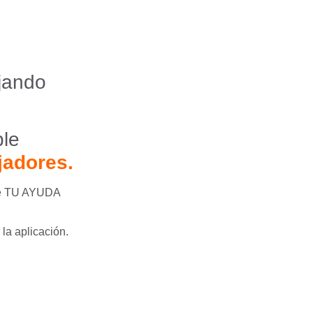
ajando
ble
jadores.
 de TU AYUDA
la aplicación.