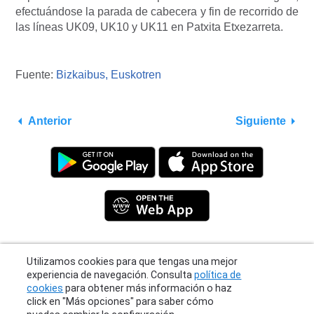
efectuándose la parada de cabecera y fin de recorrido de
las líneas UK09, UK10 y UK11 en Patxita Etxezarreta.
Fuente:
Bizkaibus,
Euskotren
Anterior
Siguiente
Utilizamos cookies para que tengas una mejor
Privacy Policy
|
Terms
|
Support
experiencia de navegación. Consulta
política de
© 2026 Moovit Updates - All Rights Reserved.
cookies
para obtener más información o haz
click en "Más opciones" para saber cómo
puedes cambiar la configuración.