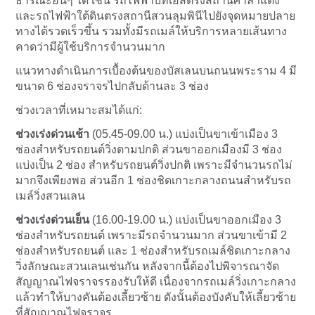
ธารณะอื่นๆ ได้ เช่น รถไฟฟ้าบีทีเอสตรงสถานีศาลา
แดง
และรถไฟฟ้าใต้ดินตรงสถานีสว
นลุมพินีไปยังจุดหมายปลาย
ทา
งได้รวดเร็วขึ้น รวมทั้งมีรถเมล์ให้บริการหล
ายเส้นทาง
คาดว่ามีผู้ใช้บริการจำนวนม
าก
แนวทางดำเนินการเบื้องต้นขอ
งบัสเลนบนถนนพระราม 4 มี
ขนาด 6 ช่องจราจรไปกลับด้านละ 3 ช่อง
ช่วงเวลาที่เหมาะสมได้แก่:
ช่วง
เร่งด่วนเช้า
(05.45-09.00 น.) แบ่งเป็นขาเข้าเมือง 3
ช่องสำหรับรถยนต์วิ่งตามปกต
ิ ส่วนขาออกเมืองมี 3 ช่อง
แบ่งเป็น 2 ช่อง สำหรับรถยนต์วิ่งปกติ เพราะมีจำนวนรถไม่
มากจึงเพี
ยงพอ ส่วนอีก 1 ช่องชิดเกาะกลางถนนสำหรับรถ
เมล์วิ่งสวนเลน
ช่วงเร่งด่วนเย็น
(16.00-19.00 น.) แบ่งเป็นขาออกเมือง 3
ช่องสำหรับรถยนต์ เพราะมีรถจำนวนมาก ส่วนขาเข้ามี 2
ช่องสำหรับรถยนต์ และ 1 ช่องสำหรับรถเมล์ชิดเกาะกลา
ง
วิ่งลักษณะสวนเลนเช่นกัน หลังจากนี้ต้องไปพิจารณาจัด
สัญญาณไฟจราจรรองรับให้ดี เนื่องจากรถเมล์วิ่งเกาะกลา
ง
แล้วทำให้บางคันต้องเลี้ยว
ซ้าย ดังนั้นต้องบังคับให้เลี้ยว
ซ้าย
ที่สัญญาณไฟจราจร