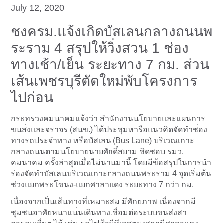
July 12, 2020
ชงครม.แจ้งเกิดบัสเลนกลางถน
นพ
ระราม 4 สรุปให้วิ่งสวน 1 ช่อง
ทางเช้า/เย็น ระยะทาง 7 กม. ส่วน
เส้นเพชรบุรีตัดใหม่พับโครงการ
ไปก่อน
กระทรวงคมนาคมแจ้งว่า สำนักงานนโยบายและแผนการ
ขนส
่งและจราจร (สนข.) ได้ประชุมหารือแนวคิดจัดทำช
่อง
ทางรถประจำทาง หรือบัสเลน (Bus Lane) บริเวณเกาะ
กลางถนนตามนโยบาย
นายศักดิ์สยาม ชิดชอบ รมว.
คมนาคม ครั้งล่าสุดเมื่อไม่นานมานี้
้ โดยมีข้อสรุปในการนำ
ร่องจัด
ทำบัสเลนบริเวณเกาะกลางถนนพ
ระราม 4 จุดเริ่มต้น
ช่วงแยกพระโขนง-
แยกศาลาแดง ระยะทาง 7 กว่า กม.
เนื่องจากเป็นเส้นทางที่เหม
าะสม มีศักยภาพ เนื่องจากมี
ชุมชนอาศัยหนาแน
่นเดินทางเชื่อมต่อระบบขนส่
งสา