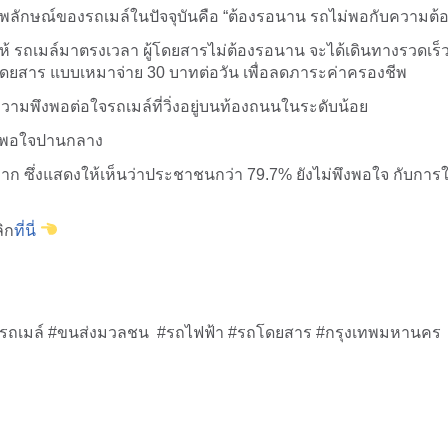
าพลักษณ์ของรถเมล์ในปัจจุบันคือ “ต้องรอนาน รถไม่พอกับความต้
้ รถเมล์มาตรงเวลา ผู้โดยสารไม่ต้องรอนาน จะได้เดินทางรวดเร็ว
โดยสาร แบบเหมาจ่าย 30 บาทต่อวัน เพื่อลดภาระค่าครองชีพ
ความพึงพอต่อใจรถเมล์ที่วิ่งอยู่บนท้องถนนในระดับน้อย
ึงพอใจปานกลาง
ก ซึ่งแสดงให้เห็นว่าประชาชนกว่า 79.7% ยังไม่พึงพอใจ กับการใ
ลิก
ที่นี่
รถเมล์ #ขนส่งมวลชน #รถไฟฟ้า #รถโดยสาร #กรุงเทพมหานคร