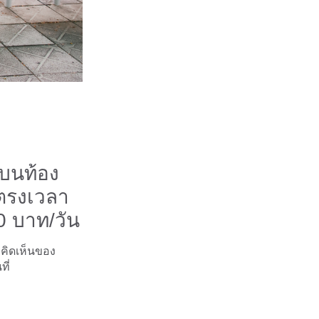
ู่บนท้อง
ตรงเวลา
 บาท/วัน
มคิดเห็นของ
ี่