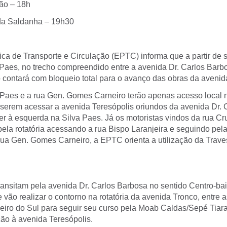
ão – 18h
da Saldanha – 19h30
a de Transporte e Circulação (EPTC) informa que a partir de se
 Paes, no trecho compreendido entre a avenida Dr. Carlos Barb
contará com bloqueio total para o avanço das obras da avenid
 Paes e a rua Gen. Gomes Carneiro terão apenas acesso local n
iserem acessar a avenida Teresópolis oriundos da avenida Dr.
er à esquerda na Silva Paes. Já os motoristas vindos da rua Cr
ela rotatória acessando a rua Bispo Laranjeira e seguindo pela
rua Gen. Gomes Carneiro, a EPTC orienta a utilização da Trav
ransitam pela avenida Dr. Carlos Barbosa no sentido Centro-bai
 vão realizar o contorno na rotatória da avenida Tronco, entre 
eiro do Sul para seguir seu curso pela Moab Caldas/Sepé Tiara
o à avenida Teresópolis.