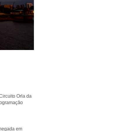
ircuito Orla da
programação
 chegada em