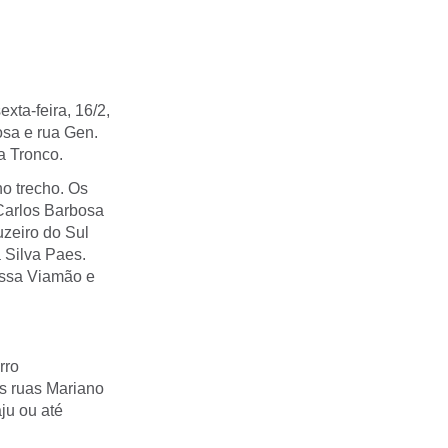
xta-feira, 16/2,
osa e rua Gen.
a Tronco.
o trecho. Os
 Carlos Barbosa
uzeiro do Sul
 Silva Paes.
essa Viamão e
rro
as ruas Mariano
ju ou até