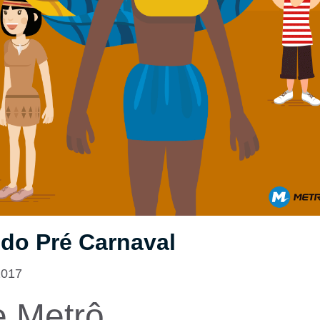
do Pré Carnaval
2017
e Metrô