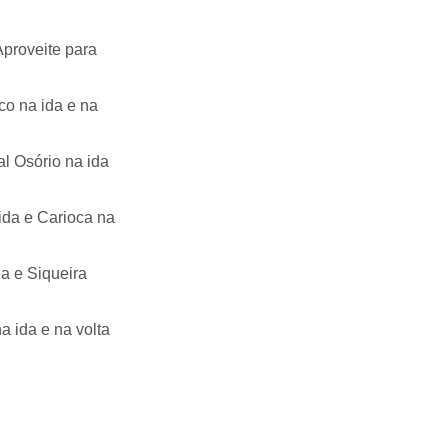
Aproveite para
co na ida e na
l Osório na ida
ida e Carioca na
a e Siqueira
a ida e na volta